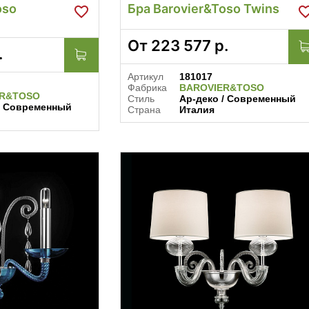
oso
Бра Barovier&Toso Twins
От
223 577
р.
.
Артикул
181017
Фабрика
BAROVIER&TOSO
ER&TOSO
Стиль
Ар-деко / Современный
/ Современный
Страна
Италия