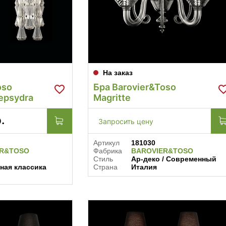
На заказ
oso
Бра Barovier&Toso
epsydra
Magritte
.
Запросить цену
Артикул
181030
ER&TOSO
Фабрика
BAROVIER&TOSO
Стиль
Ар-деко / Современный
ная классика
Страна
Италия