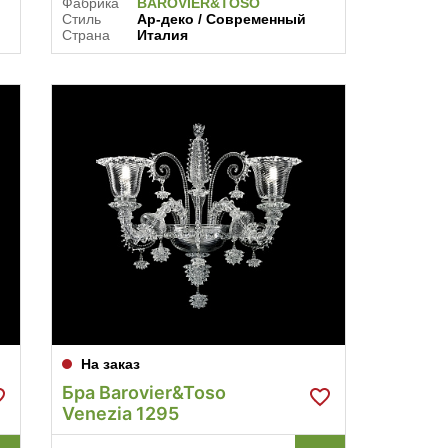
Фабрика
BAROVIER&TOSO
Стиль
Ар-деко / Современный
Страна
Италия
На заказ
Бра Barovier&Toso
Venezia 1295