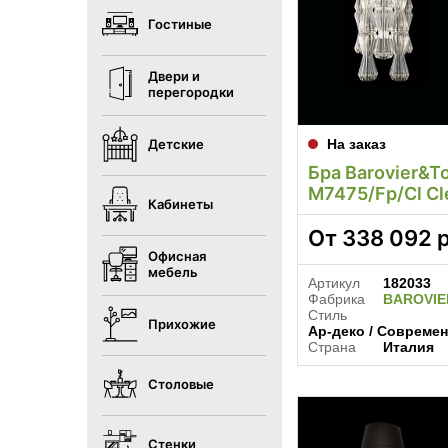
Гостиные
Двери и
перегородки
Детские
На заказ
Бра Barovier&T
M7475/Fp/Cl Cl
Кабинеты
От
338 092
р
Офисная
мебель
Артикул
182033
Фабрика
BAROVI
Стиль
Прихожие
Ар-деко / Современ
Страна
Италия
Столовые
Стенки