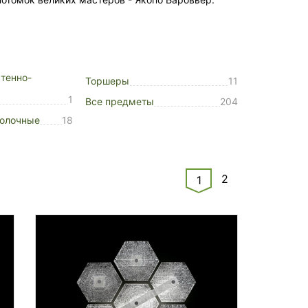
тенно-
Торшеры
11
1
Все предметы
204
толочные
18
2
1