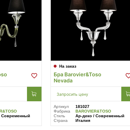
На заказ
oso
Бра Barovier&Toso
Nevada
Запросить цену
Артикул
181027
ER&TOSO
Фабрика
BAROVIER&TOSO
/ Современный
Стиль
Ар-деко / Современный
Страна
Италия