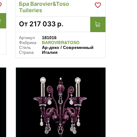
Бра Barovier&Toso
Tuileries
От
217 033
р.
Артикул
181016
Фабрика
BAROVIER&TOSO
Стиль
Ар-деко / Современный
Страна
Италия