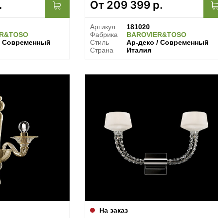
.
От
209 399
р.
Артикул
181020
ER&TOSO
Фабрика
BAROVIER&TOSO
/ Современный
Стиль
Ар-деко / Современный
Страна
Италия
На заказ