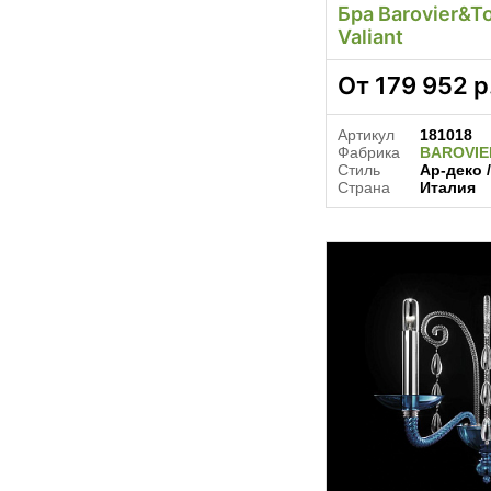
Бра Barovier&T
Valiant
От
179 952
р
Артикул
181018
Фабрика
BAROVI
Стиль
Ар-деко 
Страна
Италия