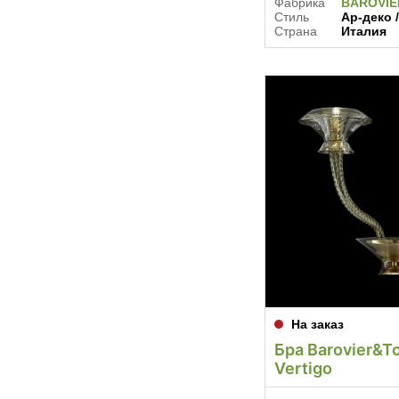
Фабрика
BAROVI
Стиль
Ар-деко 
Страна
Италия
На заказ
Бра Barovier&T
Vertigo