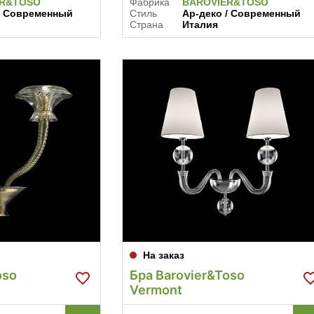
ER&TOSO
Фабрика
BAROVIER&TOSO
/ Современный
Стиль
Ар-деко / Современный
Страна
Италия
На заказ
oso
Бра Barovier&Toso
Vermont