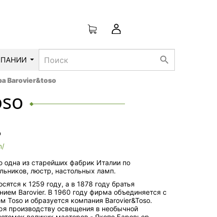
search
МПАНИИ
ра Barovier&toso
oso
р
m/
то одна из старейших фабрик Италии по
ильников, люстр, настольных ламп.
сятся к 1259 году, а в 1878 году братья
ием Barovier. В 1960 году фирма объединяется с
 Toso и образуется компания Barovier&Toso.
аря производству освещения в необычной
отомок великих мастеров - Якопо Баровьер.