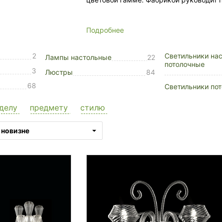
Подробнее
2
Светильники нас
Лампы настольные
22
потолочные
3
Люстры
84
68
Светильники по
делу
предмету
стилю
новизне