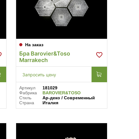
На заказ
Бра Barovier&Toso
Marrakech
Запросить цену
Артикул
181029
Фабрика
BAROVIER&TOSO
Стиль
Ар-деко / Современный
Страна
Италия