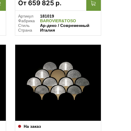
От
659 825
р.
Артикул
181019
Фабрика
BAROVIER&TOSO
Стиль
Ар-деко / Современный
Страна
Италия
На заказ