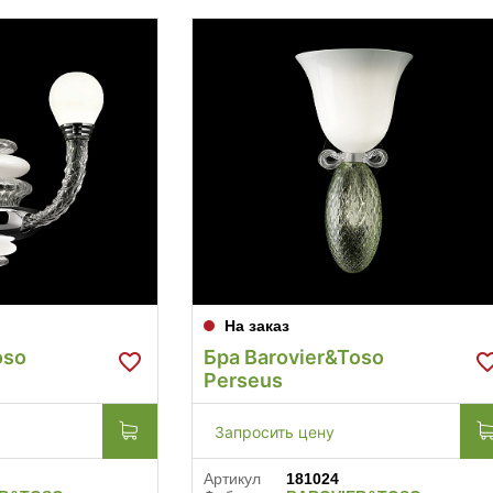
На заказ
oso
Бра Barovier&Toso
Perseus
Запросить цену
Артикул
181024