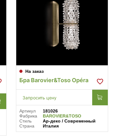
На заказ
Бра Barovier&Toso Opéra
Запросить цену
Артикул
181026
Фабрика
BAROVIER&TOSO
Стиль
Ар-деко / Современный
Страна
Италия