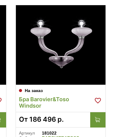
На заказ
Бра Barovier&Toso
Windsor
От
186 496
р.
Артикул
181022