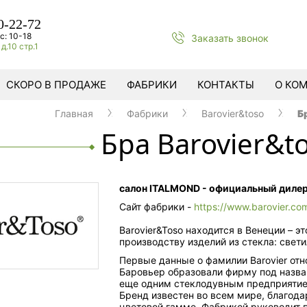
0-22-72
с: 10-18
Заказать звонок
д.10 стр.1
СКОРО В ПРОДАЖЕ
ФАБРИКИ
КОНТАКТЫ
О КО
Главная
Фабрики
Barovier&toso
Б
Бра Barovier&t
салон ITALMOND - официальный диле
Сайт фабрики -
https://www.barovier.co
Barovier&Toso находится в Венеции – э
производству изделий из стекла: свет
Первые данные о фамилии Barovier отно
Баровьер образовали фирму под назван
еще одним стеклодувным предприятием
Бренд известен во всем мире, благод
цветовой гамме. Фабрикой руководит п