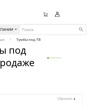
search
МПАНИИ
ные
Тумбы под ТВ
ы под
продаже
Сбросить
х