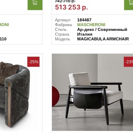
742 716 р.
513 253
р.
Артикул
184487
RONI
Фабрика
MASCHERONI
Стиль
Ар-деко / Современный
Страна
Италия
110
Модель
MAGICABULA ARMCHAIR
-25%
-23