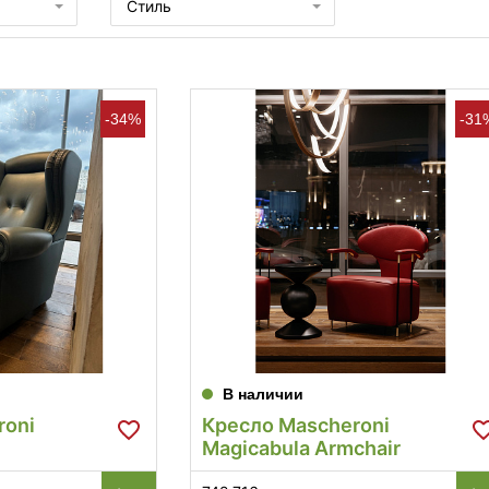
Стиль
-34%
-31
В наличии
roni
Кресло Mascheroni
Magicabula Armchair