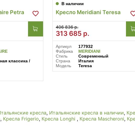
В наличии
ire Petra
Кресло Meridiani Teresa
406 836 р.
313 685
р.
Артикул
177932
AIRE
Фабрика
MERIDIANI
Стиль
Современный
ная классика /
Страна
Италия
Модель
Teresa
Итальянские кресла
,
Итальянские кресла в наличии
,
Кре
e
,
Кресла Frigerio
,
Кресла Longhi
,
Кресла Mascheroni
,
Кре