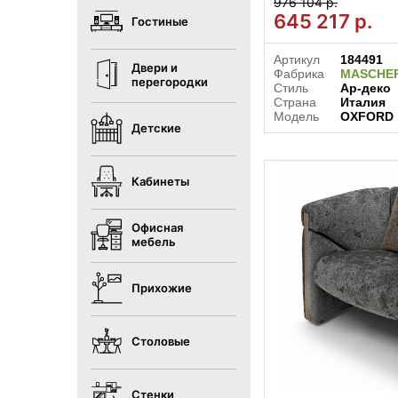
976 104 р.
645 217
р.
Гостиные
Артикул
184491
Двери и
Фабрика
MASCHE
перегородки
Стиль
Ар-деко
Страна
Италия
Модель
OXFORD 
Детские
Кабинеты
Офисная
мебель
Прихожие
Столовые
Стенки