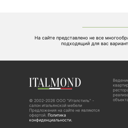
На сайте представлено не все многообр
подходящий для вас вариант
Ведени
квартир
рестор
реализа
объекта
© 2002-2026 ООО "Италстиль" -
салон итальянской мебели
Предложения на сайте не являются
офертой.
Политика
конфиденциальности.