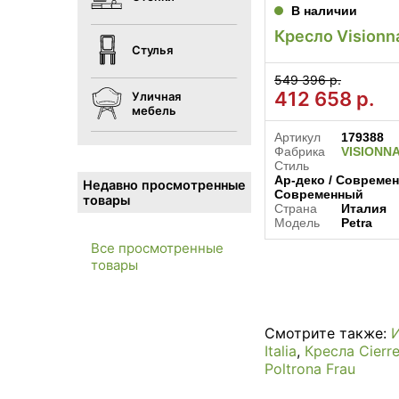
В наличии
Кресло Visionna
Стулья
549 396 р.
412 658
р.
Уличная
мебель
Артикул
179388
Фабрика
VISIONN
Стиль
Ар-деко / Современ
Недавно просмотренные
Современный
товары
Страна
Италия
Модель
Petra
Все просмотренные
товары
Смотрите также:
Italia
,
Кресла Cierr
Poltrona Frau