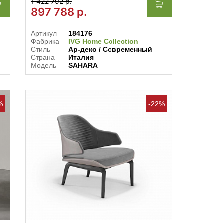
1 422 792 р.
897 788
р.
Артикул
184176
Фабрика
IVG Home Collection
Стиль
Ар-деко / Современный
Страна
Италия
Модель
SAHARA
%
-22%