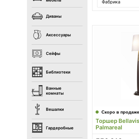
мебель
Фабрика
Диваны
Аксессуары
Сейфы
Библиотеки
Ванные
комнаты
Вешалки
Скоро в продаж
Торшер Bellavi
Palmareal
Гардеробные