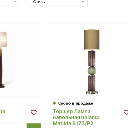
Стиль
е
Скоро в продаже
sta
Торшер Лампа
напольная Italamp
Matilda 8173/P2