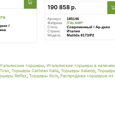
190 858
р.
STA
Артикул
185146
Фабрика
ITALAMP
еко /
Стиль
Современный / Ар-деко
ика
Страна
Италия
Модель
Matilda 8173/P2
l
Итальянские торшеры
,
Итальянские торшеры в наличии
&Toso
,
Торшеры Cattelan Italia
,
Торшеры Italamp
,
Торшеры
ршеры Reflex
,
Торшеры Sicis
,
Распродажа торшеров из