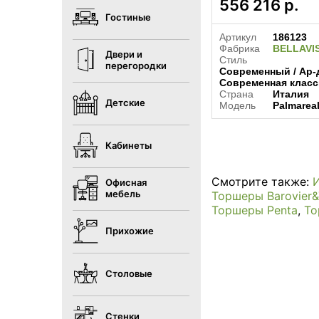
556 216
р.
Гостиные
Артикул
186123
Фабрика
BELLAVI
Двери и
Стиль
перегородки
Современный / Ар-д
Современная класс
Страна
Италия
Детские
Модель
Palmarea
Кабинеты
Смотрите также:
Офисная
мебель
Торшеры Barovier
Торшеры Penta
,
То
Прихожие
Столовые
Стенки