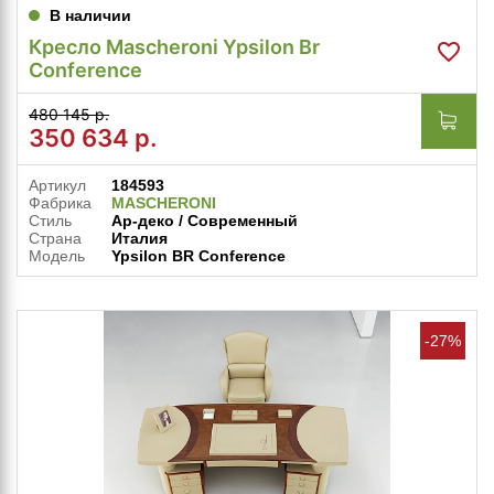
В наличии
Кресло Mascheroni Ypsilon Br
Conference
480 145 р.
350 634
р.
Артикул
184593
Фабрика
MASCHERONI
Стиль
Ар-деко / Современный
Страна
Италия
Модель
Ypsilon BR Conference
-27%