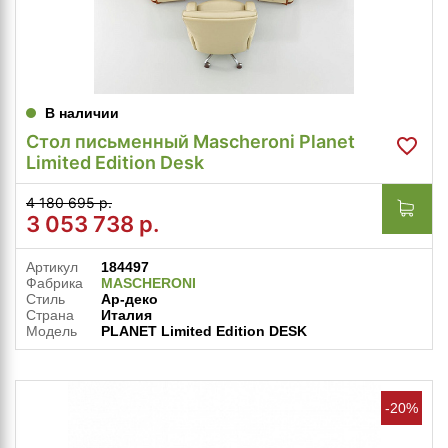
В наличии
Стол письменный Mascheroni Planet
Limited Edition Desk
4 180 695 р.
3 053 738
р.
Артикул
184497
Фабрика
MASCHERONI
Стиль
Ар-деко
Страна
Италия
Модель
PLANET Limited Edition DESK
-20%