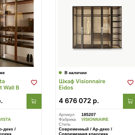
же
В наличии
ta
Шкаф Visionnaire
t Wall B
Eidos
.
4 676 072
р.
Артикул
185207
VISTA
Фабрика
VISIONNAIRE
Стиль
-деко /
Современный / Ар-деко /
ссика
Современная классика