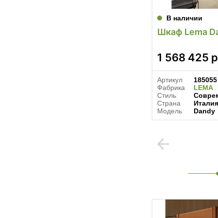
В наличии
Шкаф Lema D
1 568 425
р
Артикул
185055
Фабрика
LEMA
Стиль
Совре
Страна
Итали
Модель
Dandy
arrow_back