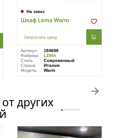
На заказ
На за
Шкаф Lema Warm
Шкаф 
Запросить цену
Запрос
Артикул
184698
Артикул
Фабрика
LEMA
Фабрика
Стиль
Современный
Стиль
Страна
Италия
Страна
Модель
Warm
Модель
arrow_forward
от других
й