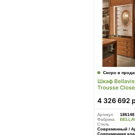
Скоро в прода
Шкаф Bellavis
Trousse Close
4 326 692
р
Артикул
186148
Фабрика
BELLA
Стиль
Современный / Ар
Современная кла