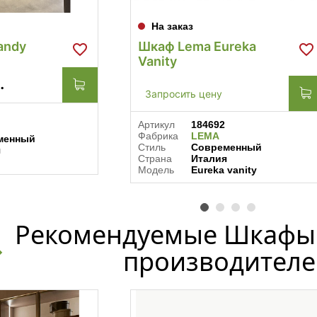
На заказ
andy
Шкаф Lema Eureka
Vanity
.
Запросить цену
Артикул
184692
Фабрика
LEMA
менный
Стиль
Современный
я
Страна
Италия
Модель
Eureka vanity
Рекомендуемые Шкафы 
производителе