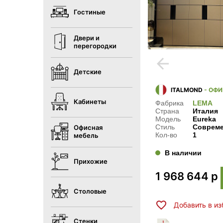
Гостиные
Двери и
перегородки
arrow_back
Детские
ITALMOND
- ОФ
Кабинеты
Фабрика
LEMA
Страна
Италия
Модель
Eureka
Стиль
Соврем
Офисная
Кол-во
1
мебель
В наличии
Прихожие
1 968 644
р
Столовые
Добавить в и
Стенки