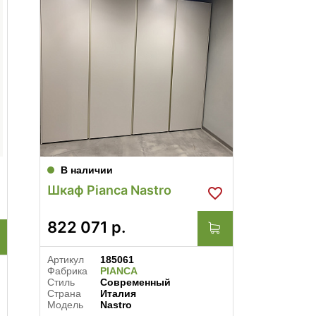
В наличии
В нал
Шкаф Pianca Nastro
Шкаф P
822 071
р.
1 076
Артикул
185061
Артикул
Фабрика
PIANCA
Фабрика
Стиль
Современный
Стиль
Страна
Италия
Страна
Модель
Nastro
Модель