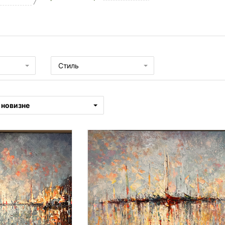
7
ы
Стиль
новизне