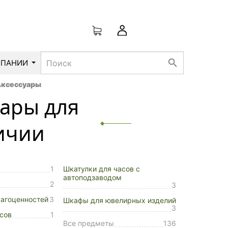
search
МПАНИИ
ксессуары
уары для
ичии
1
Шкатулки для часов с
автоподзаводом
2
3
рагоценностей
3
Шкафы для ювелирных изделий
3
сов
1
Все предметы
136