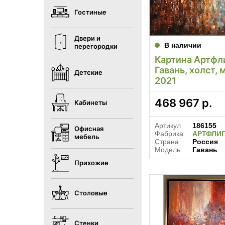
Гостиные
Двери и
В наличии
перегородки
Картина Артфл
Гавань, холст, 
Детские
2021
468 967
р.
Кабинеты
Артикул
186155
Офисная
Фабрика
АРТФЛИ
мебель
Страна
Россия
Модель
Гавань
Прихожие
Столовые
Стенки