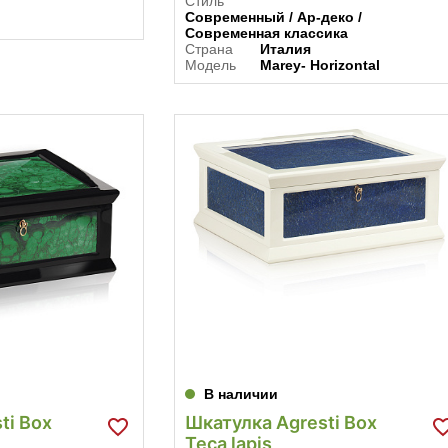
Стиль
Современный / Ар-деко /
Современная классика
Страна
Италия
Модель
Marey- Horizontal
В наличии
ti Box
Шкатулка Agresti Box
Teca lapis