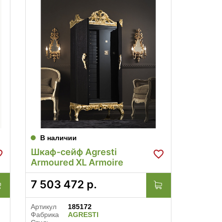
В наличии
Шкаф-сейф Agresti
Armoured XL Armoire
7 503 472
р.
Артикул
185172
Фабрика
AGRESTI