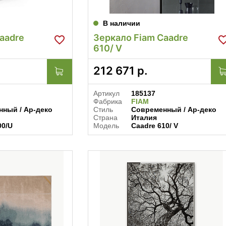
В наличии
aadre
Зеркало Fiam Caadre
610/ V
212 671
р.
Артикул
185137
Фабрика
FIAM
ный / Ар-деко
Стиль
Современный / Ар-деко
Страна
Италия
00/U
Модель
Caadre 610/ V