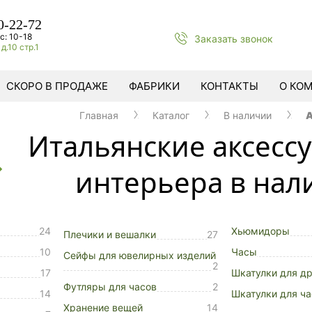
0-22-72
с: 10-18
Заказать звонок
д.10 стр.1
СКОРО В ПРОДАЖЕ
ФАБРИКИ
КОНТАКТЫ
О КО
Главная
Каталог
В наличии
А
Итальянские аксесс
интерьера в нал
24
Хьюмидоры
Плечики и вешалки
27
10
Часы
Сейфы для ювелирных изделий
2
17
Шкатулки для д
Футляры для часов
2
14
Шкатулки для ча
Хранение вещей
14