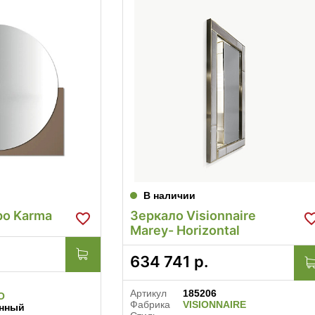
В наличии
po Karma
Зеркало Visionnaire
Marey- Horizontal
634 741
р.
Артикул
185206
O
Фабрика
VISIONNAIRE
нный