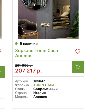
В наличии
Зеркало Tonin Casa
Anemos
261 600 р.
207 217
р.
Артикул
185647
Фабрика
TONIN CASA
Стиль
Современный
Страна
Италия
Модель
Anemos