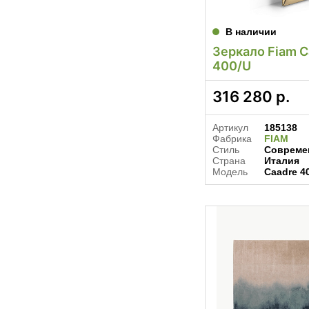
В наличии
Зеркало Fiam C
400/U
316 280
р.
Артикул
185138
Фабрика
FIAM
Стиль
Современ
Страна
Италия
Модель
Caadre 4