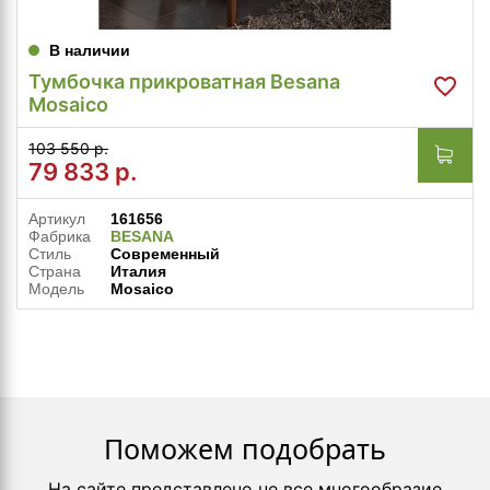
В наличии
Тумбочка прикроватная Besana
Mosaico
103 550 р.
79 833
р.
Артикул
161656
Фабрика
BESANA
Стиль
Современный
Страна
Италия
Модель
Mosaico
Поможем подобрать
На сайте представлено не все многообразие