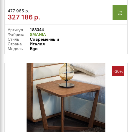
477 965 р.
327 186
р.
Артикул
183344
Фабрика
SMANIA
Стиль
Современный
Страна
Италия
Модель
Ego
-30%