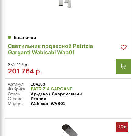
В наличии
Светильник подвесной Patrizia
Garganti Wabisabi Wab01
252 117 р.
201 764
р.
Артикул
184169
Фабрика
PATRIZIA GARGANTI
Стиль
Ар-деко / Современный
Страна
Италия
Модель
Wabisabi WAB01
-10%