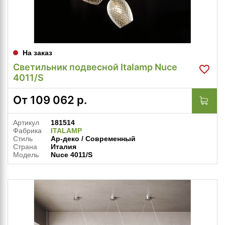
На заказ
Светильник подвесной Italamp Nuce
4011/S
От
109 062
р.
Артикул
181514
Фабрика
ITALAMP
Стиль
Ар-деко / Современный
Страна
Италия
Модель
Nuce 4011/S