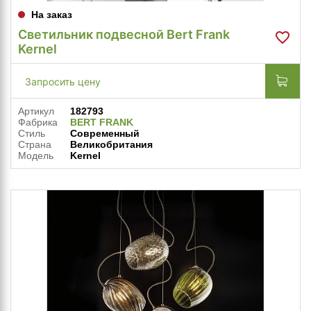
На заказ
Светильник подвесной Bert Frank
Kernel
Запросить цену
Артикул
182793
Фабрика
BERT FRANK
Стиль
Современный
Страна
Великобритания
Модель
Kernel