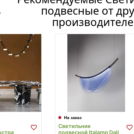
подвесные от др
производителе
На заказ
Светильник
юстра
подвесной Italamp Dali