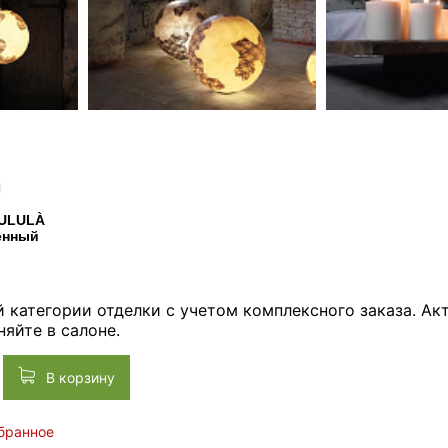
N
 ULULÀ
енный
й категории отделки с учетом комплексного заказа. А
няйте в салоне.
В корзину
збранное