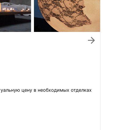
arrow_forward
ктуальную цену в необходимых отделках