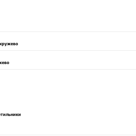
, кружево
жево
етильники