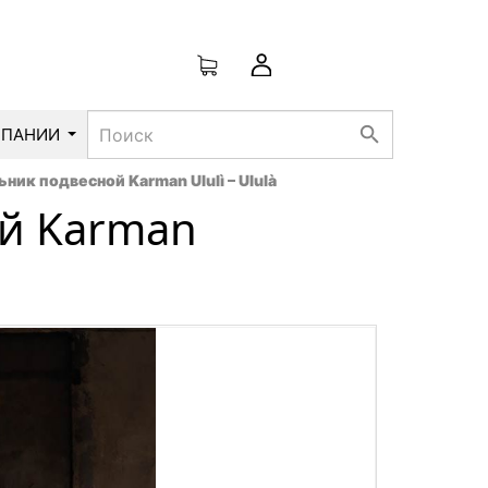
search
МПАНИИ
ник подвесной Karman Ululì – Ululà
й Karman