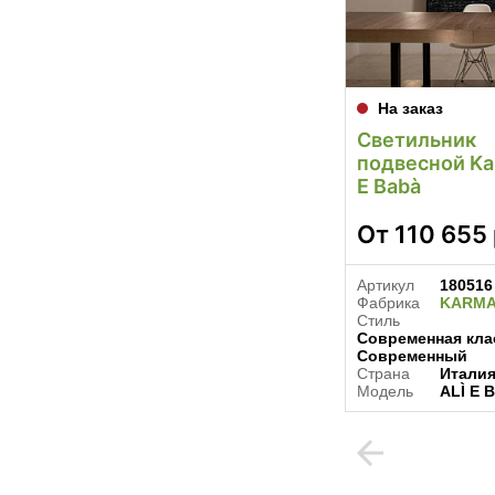
На заказ
Светильник
подвесной Ka
E Babà
От
110 655
Артикул
180516
Фабрика
KARM
Стиль
Современная клас
Современный
Страна
Итали
Модель
ALÌ E 
arrow_back