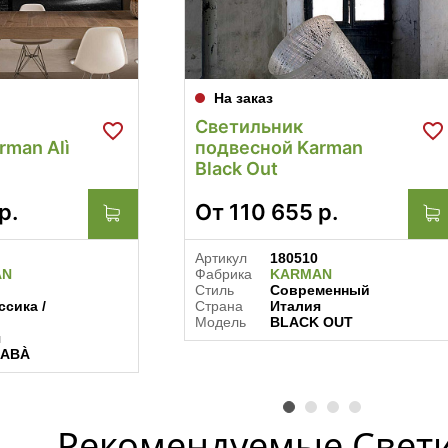
На заказ
Светильник
rman Alì
подвесной Karman
Black Out
р.
От
110 655
р.
Артикул
180510
AN
Фабрика
KARMAN
Стиль
Современный
сика /
Страна
Италия
Модель
BLACK OUT
я
BABÀ
Рекомендуемые Свет