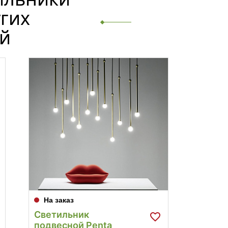
угих
й
На заказ
На за
Светильник
Свети
подвесной Penta
подве