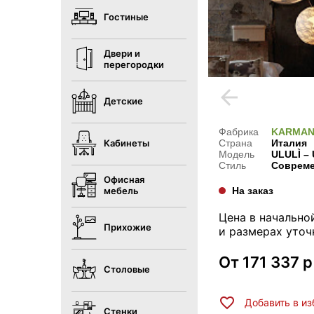
Гостиные
Двери и
перегородки
arrow_back
Детские
Фабрика
KARMA
Страна
Италия
Кабинеты
Модель
ULULÌ –
Стиль
Соврем
Офисная
На заказ
мебель
Цена в начально
Прихожие
и размерах уточ
От
171 337
р
Столовые
Добавить в и
Стенки