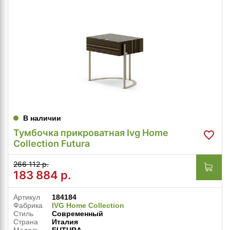
В наличии
Тумбочка прикроватная Ivg Home
Collection Futura
266 112 р.
183 884
р.
Артикул
184184
Фабрика
IVG Home Collection
Стиль
Современный
Страна
Италия
Модель
FUTURA