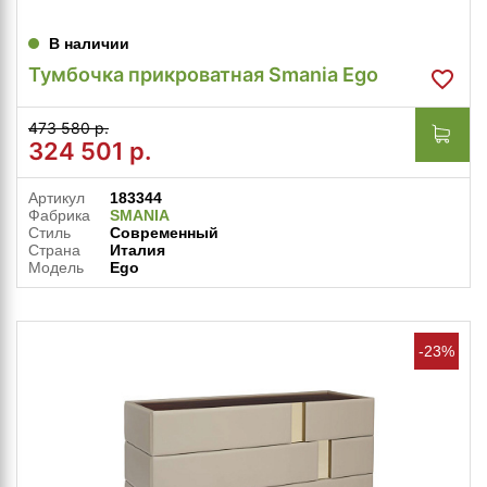
В наличии
Тумбочка прикроватная Smania Ego
473 580 р.
324 501
р.
Артикул
183344
Фабрика
SMANIA
Стиль
Современный
Страна
Италия
Модель
Ego
-23%