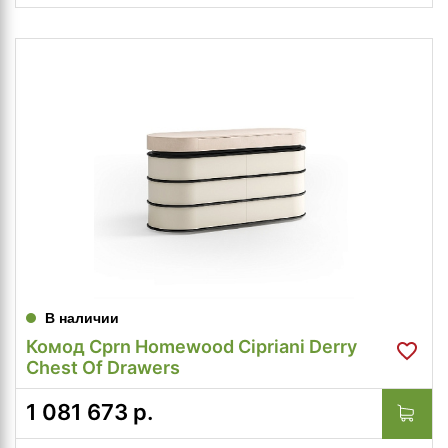
В наличии
Комод Cprn Homewood Cipriani Derry
Chest Of Drawers
1 081 673
р.