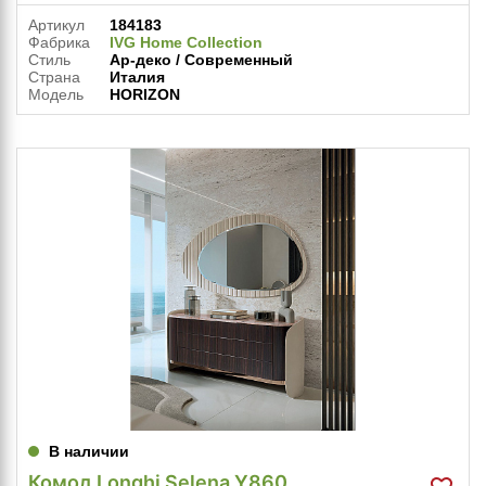
Артикул
184183
Фабрика
IVG Home Collection
Стиль
Ар-деко / Современный
Страна
Италия
Модель
HORIZON
В наличии
Комод Longhi Selena Y860