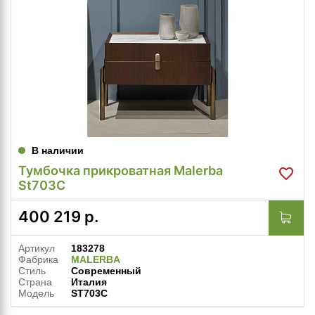
В наличии
Тумбочка прикроватная Malerba
St703C
400 219
р.
Артикул
183278
Фабрика
MALERBA
Стиль
Современный
Страна
Италия
Модель
ST703C