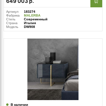
649 003
р.
Артикул
183274
Фабрика
MALERBA
Стиль
Современный
Страна
Италия
Модель
DW908
В наличии