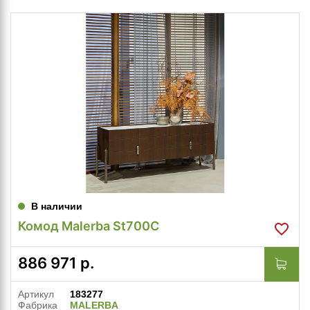
В наличии
Комод Malerba St700C
886 971
р.
Артикул
183277
Фабрика
MALERBA