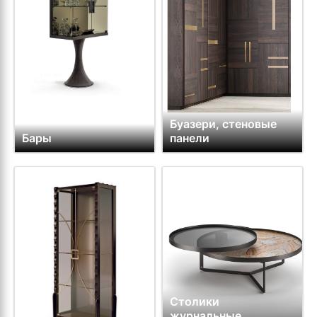
Буазери, стеновые
Бары
панели
Столики
журнальные,