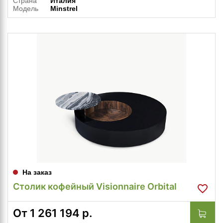
Страна
Италия
Модель
Minstrel
На заказ
Столик кофейный Visionnaire Orbital
От
1 261 194
р.