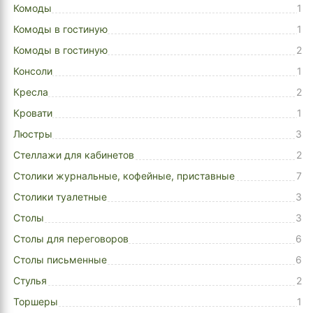
Комоды
1
Комоды в гостиную
1
Комоды в гостиную
2
Консоли
1
Кресла
2
Кровати
1
Люстры
3
Стеллажи для кабинетов
2
Столики журнальные, кофейные, приставные
7
Столики туалетные
3
Столы
3
Столы для переговоров
6
Столы письменные
6
Стулья
2
Торшеры
1