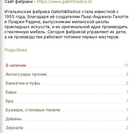
Сайт фабрики -
https://www.gallottiradice.it/
Итальянская фабрика Gallotti&Radice стала известной с
1955 года, благодаря её создателям Пьер-Анджело Галотти
и Луиджи Радиче, выпускникам миланской школы
прикладных искусств, и их оригинальной идее производить
стеклянную мебель. Сегодня фабрикой управляют их дети,
а на производстве работают потомки первых мастеров.
Подробнее
В наличии
11
Аксессуары прочие
2
Банкетки и пуфы
2
Бары
1
Бра
1
Буазери, стеновые панели
1
Диваны
2
Зеркала
2