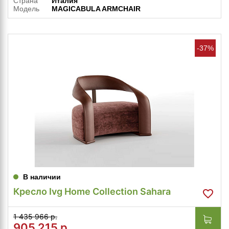
Страна
Италия
Модель
MAGICABULA ARMCHAIR
-37%
В наличии
Кресло Ivg Home Collection Sahara
1 435 966 р.
905 215
р.