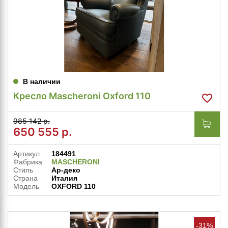
В наличии
Кресло Mascheroni Oxford 110
985 142 р.
650 555
р.
Артикул
184491
Фабрика
MASCHERONI
Стиль
Ар-деко
Страна
Италия
Модель
OXFORD 110
-31%