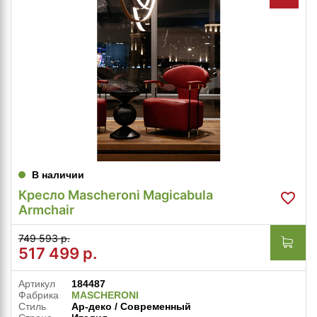
В наличии
Кресло Mascheroni Magicabula
Armchair
749 593 р.
517 499
р.
Артикул
184487
Фабрика
MASCHERONI
Стиль
Ар-деко / Современный