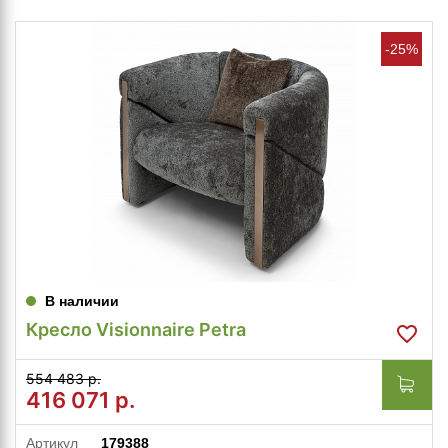
-25%
В наличии
Кресло Visionnaire Petra
554 483 р.
416 071
р.
Артикул
179388