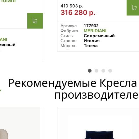
idiani
410 603 р.
316 280
р.
Артикул
177932
Фабрика
MERIDIANI
Стиль
Современный
ANI
Страна
Италия
менный
Модель
Teresa
я
Рекомендуемые Кресла 
производителе