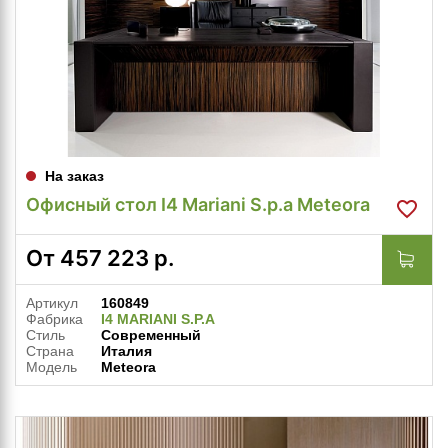
На заказ
Офисный стол I4 Mariani S.p.a Meteora
От
457 223
р.
Артикул
160849
Фабрика
I4 MARIANI S.P.A
Стиль
Современный
Страна
Италия
Модель
Meteora