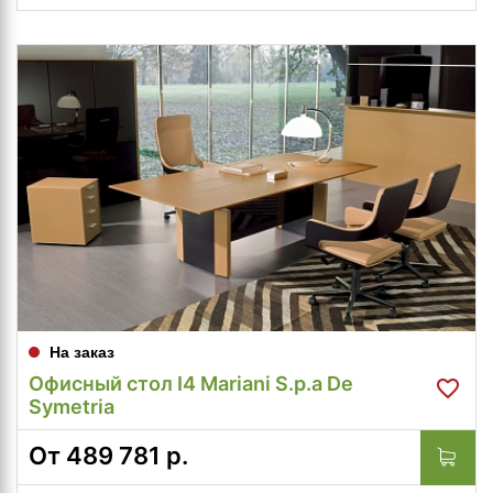
На заказ
Офисный стол I4 Mariani S.p.a De
Symetria
От
489 781
р.