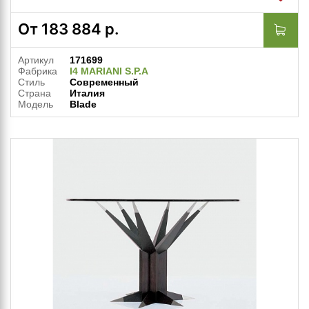
От
183 884
р.
Артикул
171699
Фабрика
I4 MARIANI S.P.A
Стиль
Современный
Страна
Италия
Модель
Blade