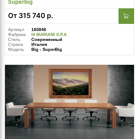
Superbig
От
315 740
р.
Артикул
160846
Фабрика
I4 MARIANI S.P.A
Стиль
Современный
Страна
Италия
Модель
Big - SuperBig