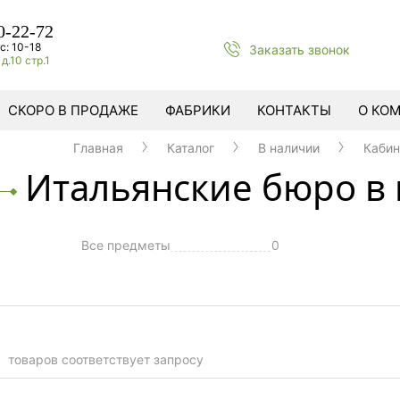
0-22-72
с: 10-18
Заказать звонок
д.10 стр.1
СКОРО В ПРОДАЖЕ
ФАБРИКИ
КОНТАКТЫ
О КО
Главная
Каталог
В наличии
Каби
Итальянские бюро в
Все предметы
0
ы
товаров соответствует запросу