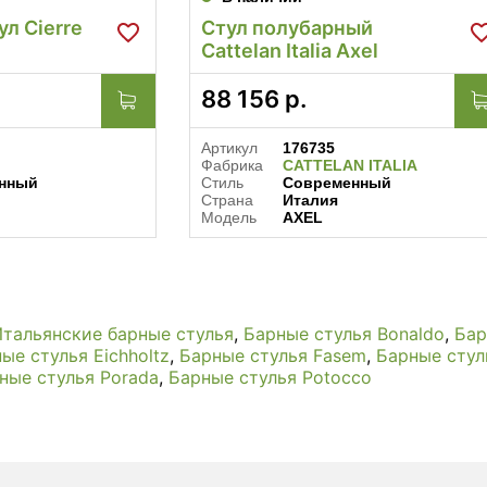
л Cierre
Стул полубарный
Cattelan Italia Axel
88 156
р.
Артикул
176735
Фабрика
CATTELAN ITALIA
нный
Стиль
Современный
Страна
Италия
Модель
AXEL
тальянские барные стулья
,
Барные стулья Bonaldo
,
Бар
ые стулья Eichholtz
,
Барные стулья Fasem
,
Барные стул
ные стулья Porada
,
Барные стулья Potocco