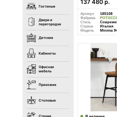
137 480
р.
Гостиные
Артикул
185108
Фабрика
POTOCC
Двери и
Стиль
Совреме
перегородки
Страна
Италия
Модель
Minima 94
Детские
Кабинеты
Офисная
мебель
Прихожие
Столовые
Стенки
В наличии