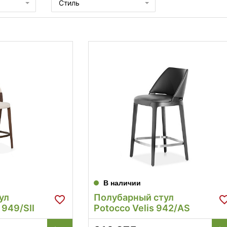
Стиль
В наличии
ул
Полубарный стул
 949/SII
Potocco Velis 942/AS