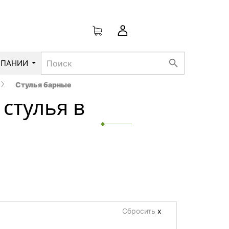
search
МПАНИИ
Стулья барные
стулья в
Сбросить
х