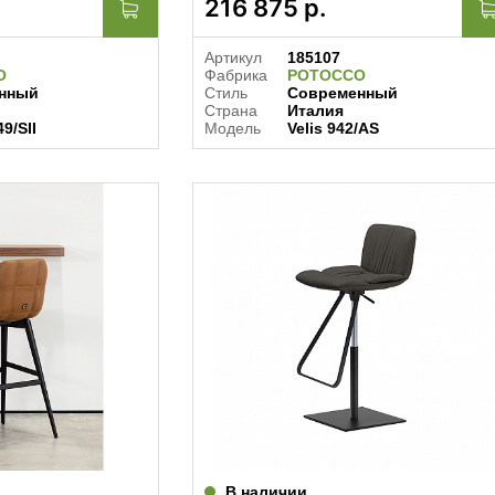
216 875
р.
Артикул
185107
O
Фабрика
POTOCCO
нный
Стиль
Современный
Страна
Италия
9/SII
Модель
Velis 942/AS
В наличии