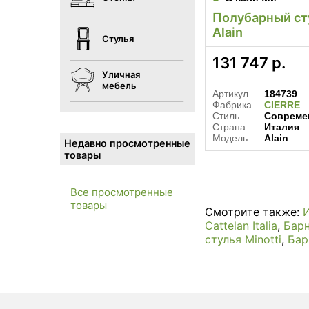
Полубарный сту
Alain
Стулья
131 747
р.
Уличная
мебель
Артикул
184739
Фабрика
CIERRE
Стиль
Совреме
Страна
Италия
Модель
Alain
Недавно просмотренные
товары
Все просмотренные
товары
Смотрите также:
И
Cattelan Italia
,
Барн
стулья Minotti
,
Бар