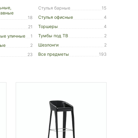
ьные,
Стулья барные
15
тавные
Стулья офисные
4
18
Торшеры
4
21
Тумбы под ТВ
2
ые уличные
1
Шезлонги
2
ные
2
Все предметы
193
23