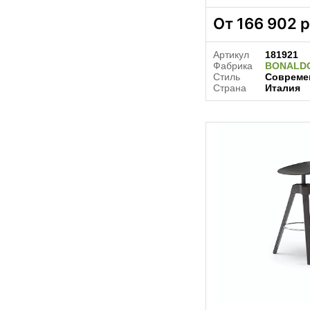
От
166 902
р
Артикул
181921
Фабрика
BONALD
Стиль
Совреме
Страна
Италия