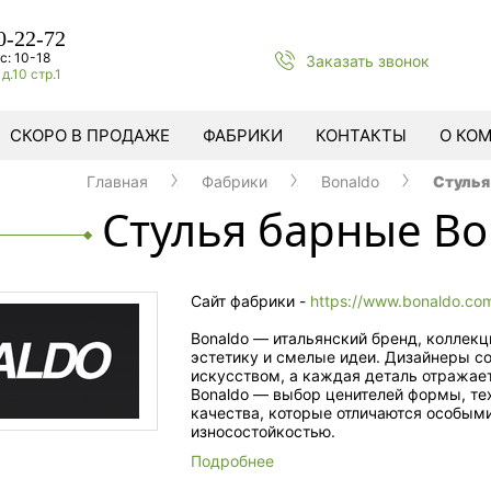
0-22-72
с: 10-18
Заказать звонок
д.10 стр.1
СКОРО В ПРОДАЖЕ
ФАБРИКИ
КОНТАКТЫ
О КО
Главная
Фабрики
Bonaldo
Стулья
Стулья барные Bo
Сайт фабрики -
https://www.bonaldo.co
Bonaldo — итальянский бренд, коллекц
эстетику и смелые идеи. Дизайнеры с
искусством, а каждая деталь отражае
Bonaldo — выбор ценителей формы, те
качества, которые отличаются особым
износостойкостью.
Подробнее