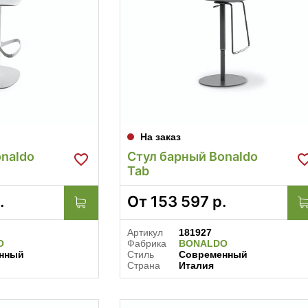
На заказ
naldo
Стул барный Bonaldo
Tab
.
От
153 597
р.
Артикул
181927
O
Фабрика
BONALDO
нный
Стиль
Современный
Страна
Италия