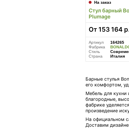
На заказ
Стул барный Bo
Plumage
От
153 164
р
Артикул
164265
Фабрика
BONALD
Стиль
Совреме
Страна
Италия
Барные стулья Bon
его комфортом, у
Мебель для кухни 
благородные, выс
фабрике уделяется
произведение иску
На официальном са
Доставим дизайне