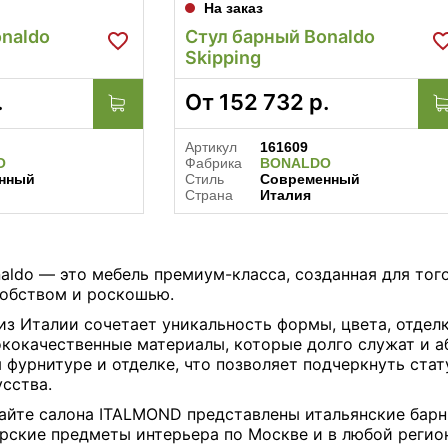
На заказ
naldo
Стул барный Bonaldo
Skipping
.
От
152 732
р.
Артикул
161609
O
Фабрика
BONALDO
нный
Стиль
Современный
Страна
Италия
aldo — это мебель премиум-класса, созданная для того
добством и роскошью.
из Италии сочетает уникальность формы, цвета, отдел
ококачественные материалы, которые долго служат и а
 фурнитуре и отделке, что позволяет подчеркнуть стат
сства.
йте салона ITALMOND представлены итальянские барные
рские предметы интерьера по Москве и в любой регио