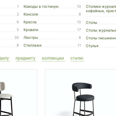
1
Комоды в гостиную
10
Столики журнал
кофейные, прис
2
Консоли
6
9
Кресла
10
Столы
3
Кровати
17
Столы журнальн
20
Люстры
6
Столы письмен
9
Стеллажи
11
Стулья
делу
предмету
коллекции
стилю