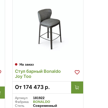
На заказ
Стул барный Bonaldo
Joy Too
От
174 473
р.
Артикул
181922
Фабрика
BONALDO
Стиль
Современный