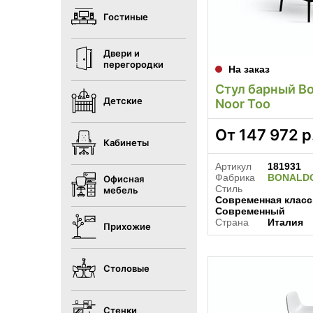
Гостиные
Двери и
перегородки
На заказ
Стул барный Bo
Детские
Noor Too
От
147 972
р
Кабинеты
Артикул
181931
Фабрика
BONALD
Офисная
Стиль
мебель
Современная класси
Современный
Страна
Италия
Прихожие
Столовые
Стенки