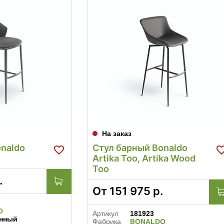
На заказ
naldo
Стул барный Bonaldo
Artika Too, Artika Wood
Too
.
От
151 975
р.
O
Артикул
181923
нный
Фабрика
BONALDO