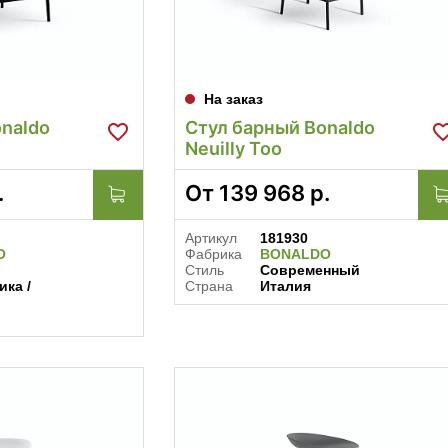
На заказ
naldo
Стул барный Bonaldo
Neuilly Too
.
От
139 968
р.
Артикул
181930
O
Фабрика
BONALDO
Стиль
Современный
ка /
Страна
Италия