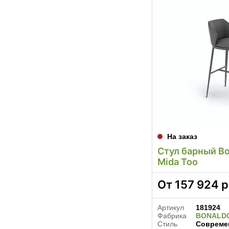
На заказ
Стул барный Bo
Mida Too
От
157 924
р
Артикул
181924
Фабрика
BONALD
Стиль
Совреме