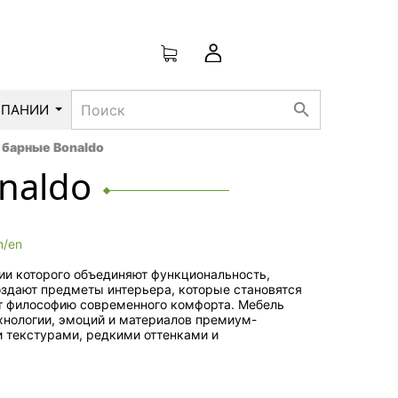
search
МПАНИИ
 барные Bonaldo
naldo
m/en
ии которого объединяют функциональность,
оздают предметы интерьера, которые становятся
т философию современного комфорта. Мебель
хнологии, эмоций и материалов премиум-
и текстурами, редкими оттенками и