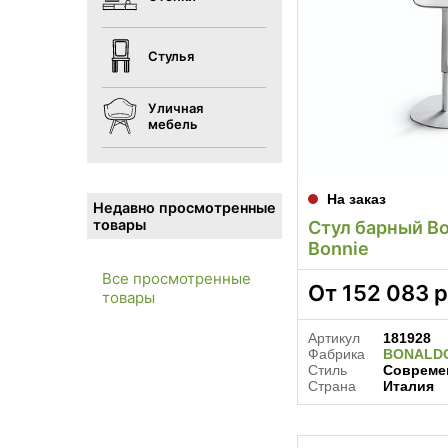
Стулья
Уличная
мебель
На заказ
Недавно просмотренные
товары
Стул барный Bo
Bonnie
Все просмотренные
От
152 083
р
товары
Артикул
181928
Фабрика
BONALD
Стиль
Совреме
Страна
Италия