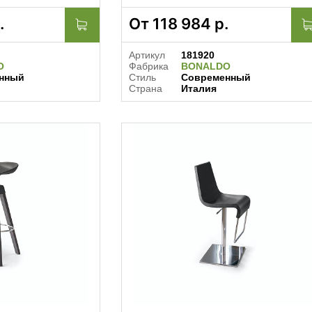
.
От
118 984
р.
Артикул
181920
O
Фабрика
BONALDO
нный
Стиль
Современный
Страна
Италия