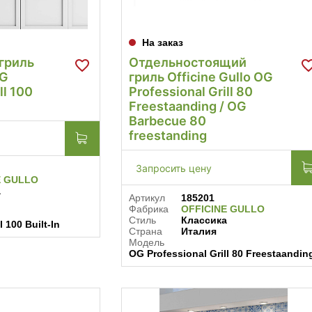
На заказ
гриль
Отдельностоящий
OG
гриль Officine Gullo OG
ll 100
Professional Grill 80
Freestaanding / OG
Barbecue 80
freestanding
Запросить цену
E GULLO
а
Артикул
185201
Фабрика
OFFICINE GULLO
Стиль
Классика
 100 Built-In
Страна
Италия
Модель
OG Professional Grill 80 Freestaandin