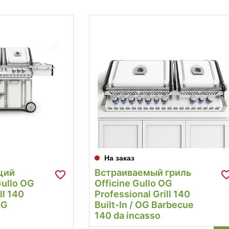
На заказ
щий
Встраиваемый гриль
Gullo OG
Officine Gullo OG
ll 140
Professional Grill 140
OG
Built-In / OG Barbecue
140 da incasso