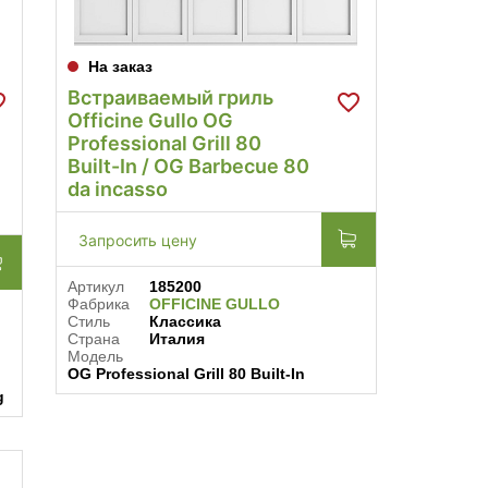
На заказ
Встраиваемый гриль
Officine Gullo OG
Professional Grill 80
Built-In / OG Barbecue 80
da incasso
Запросить цену
Артикул
185200
Фабрика
OFFICINE GULLO
Стиль
Классика
Страна
Италия
Модель
OG Professional Grill 80 Built-In
g