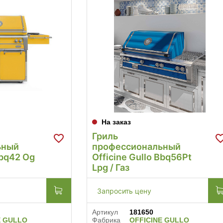
На заказ
Гриль
ьный
профессиональный
Bbq42 Og
Officine Gullo Bbq56Pt
Lpg / Газ
Запросить цену
Артикул
181650
E GULLO
Фабрика
OFFICINE GULLO