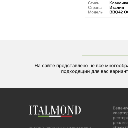
Стиль
Классик
Страна
Италия
Модель
BBQ42 OG
На сайте представлено не все многообр
подходящий для вас вариант
Ведени
квартир
рестор
реализа
объекта