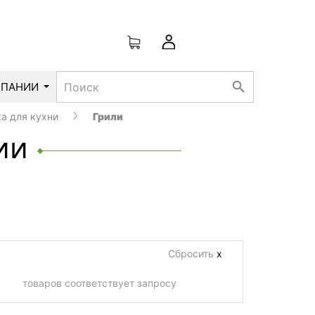
search
МПАНИИ
а для кухни
Грили
ии
Сбросить
х
товаров соответствует запросу