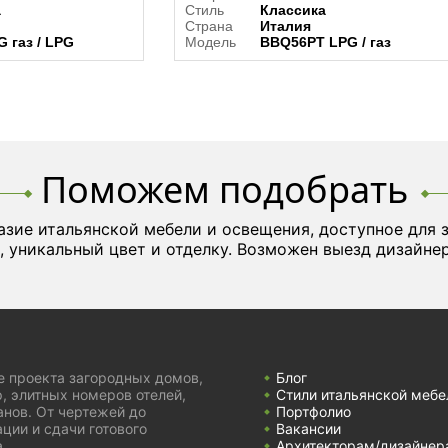
а
Стиль
Классика
Страна
Италия
 газ / LPG
Модель
BBQ56PT LPG / газ
Поможем подобрать
азие итальянской мебели и освещения, доступное для 
, уникальный цвет и отделку. Возможен выезд дизайнер
е проекта загородных домов,
Блог
, элитных номеров отелей,
Стили итальянской мебе
анов. От чертежей до
Портфолио
ции и сдачи готового
Вакансии
.
Архитекторам/дизайнер