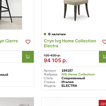
В наличии
л Cierre
Стул Ivg Home Collection
Electra
120 420 р.
94 105
р.
Артикул
184187
Фабрика
IVG Home Collection
нный
Стиль
Современный
Страна
Италия
Модель
ELECTRA
-31