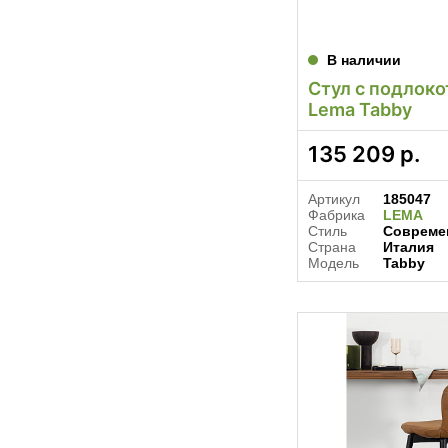
В наличии
Стул с подлок
Lema Tabby
135 209
р.
Артикул
185047
Фабрика
LEMA
Стиль
Совреме
Страна
Италия
Модель
Tabby