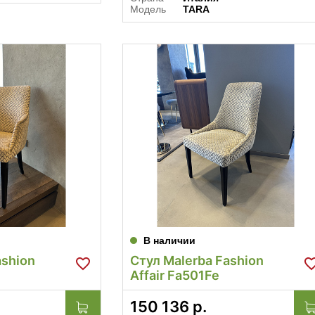
Модель
TARA
В наличии
ashion
Стул Malerba Fashion
Affair Fa501Fe
150 136
р.