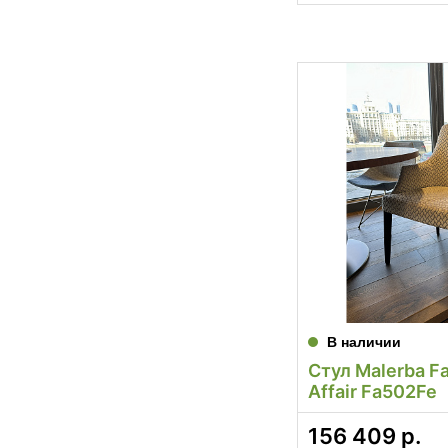
В наличии
Стул Malerba F
Affair Fa502Fe
156 409
р.