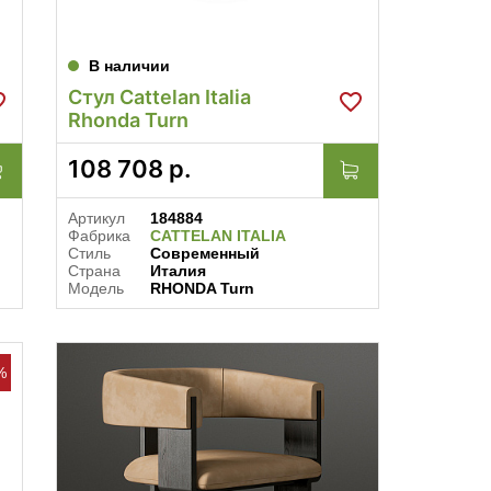
В наличии
Стул Cattelan Italia
Rhonda Turn
108 708
р.
Артикул
184884
Фабрика
CATTELAN ITALIA
Стиль
Современный
Страна
Италия
Модель
RHONDA Turn
%