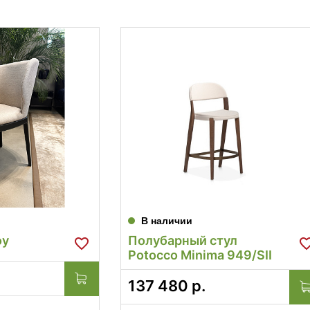
В наличии
oy
Полубарный стул
Potocco Minima 949/SII
137 480
р.