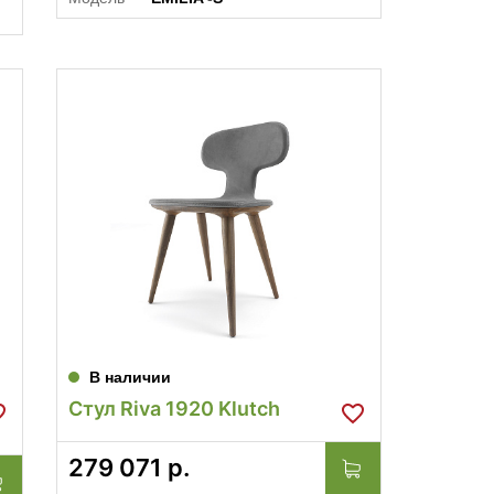
В наличии
Стул Riva 1920 Klutch
279 071
р.