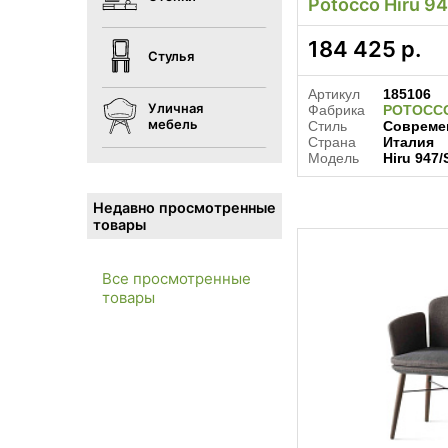
Potocco Hiru 9
184 425
р.
Стулья
Артикул
185106
Уличная
Фабрика
POTOCC
мебель
Стиль
Совреме
Страна
Италия
Модель
Hiru 947/
Недавно просмотренные
товары
Все просмотренные
товары