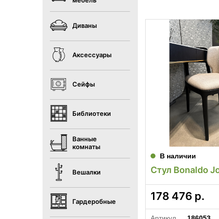
мебель
Диваны
Аксессуары
Сейфы
Библиотеки
Ванные
комнаты
В наличии
Стул Bonaldo J
Вешалки
178 476
р.
Гардеробные
Артикул
186053