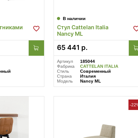
В наличии
отниками
Стул Cattelan Italia
Nancy ML
65 441
р.
Артикул
185044
Фабрика
CATTELAN ITALIA
нный
Стиль
Современный
Страна
Италия
Модель
Nancy ML
-22