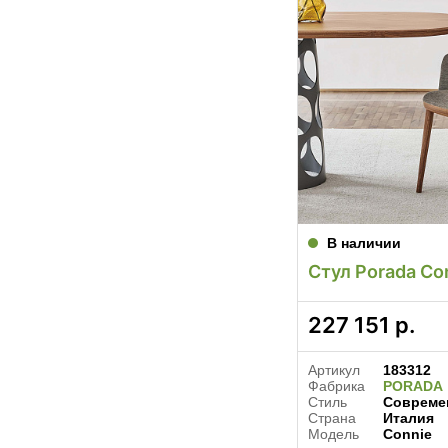
В наличии
Стул Porada Co
227 151
р.
Артикул
183312
Фабрика
PORADA
Стиль
Совреме
Страна
Италия
Модель
Connie