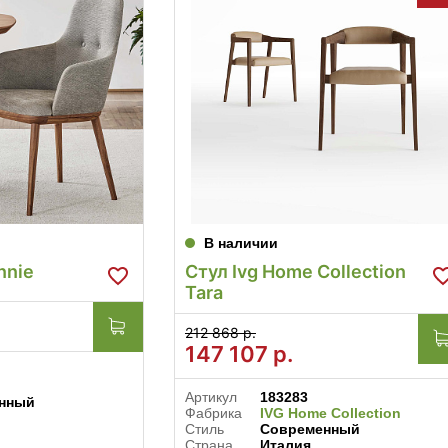
В наличии
nnie
Стул Ivg Home Collection
Tara
212 868 р.
147 107
р.
Артикул
183283
нный
Фабрика
IVG Home Collection
Стиль
Современный
Страна
Италия