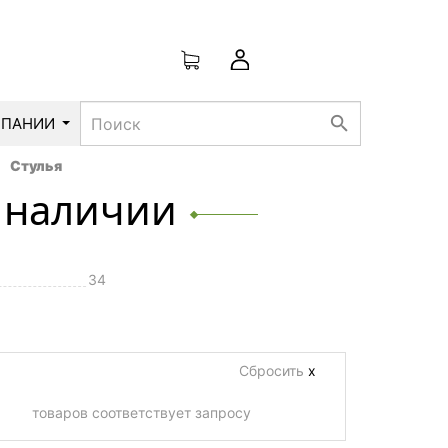
search
МПАНИИ
Стулья
в наличии
34
Сбросить
х
товаров соответствует запросу