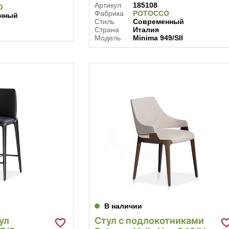
Артикул
185108
O
Фабрика
POTOCCO
нный
Стиль
Современный
Страна
Италия
Модель
Minima 949/SII
В наличии
ул
Стул с подлокотниками