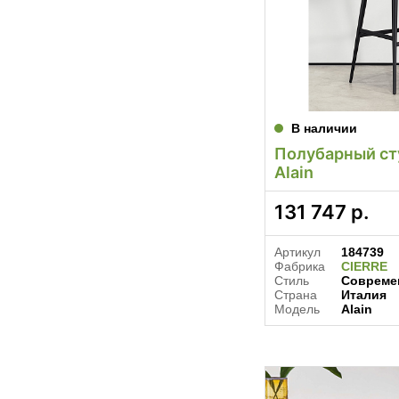
В наличии
Полубарный сту
Alain
131 747
р.
Артикул
184739
Фабрика
CIERRE
Стиль
Совреме
Страна
Италия
Модель
Alain