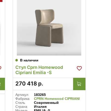
В наличии
Стул Cprn Homewood
Cipriani Emilia -S
270 418
р.
Артикул
183265
Фабрика
CPRN Homewood CIPRIANI
Стиль
Современный
Страна
Италия
Модель
EMILIA -S