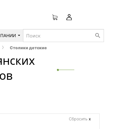
search
МПАНИИ
Столики детские
янских
ков
Сбросить
х