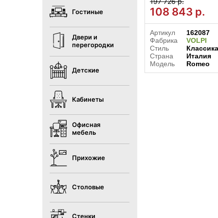
197 726 р.
108 843
р.
Гостиные
Артикул
162087
Двери и
Фабрика
VOLPI
перегородки
Стиль
Классик
Страна
Италия
Модель
Romeo
Детские
Кабинеты
Офисная
мебель
Прихожие
Столовые
Стенки