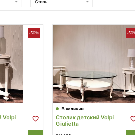
Стиль
-50%
-50
В наличии
 Volpi
Столик детский Volpi
Giulietta