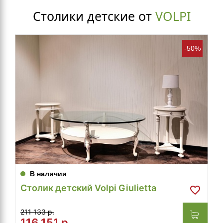
Столики детские от
VOLPI
-50%
В наличии
Столик детский Volpi Giulietta
211 133 р.
116 151
р.