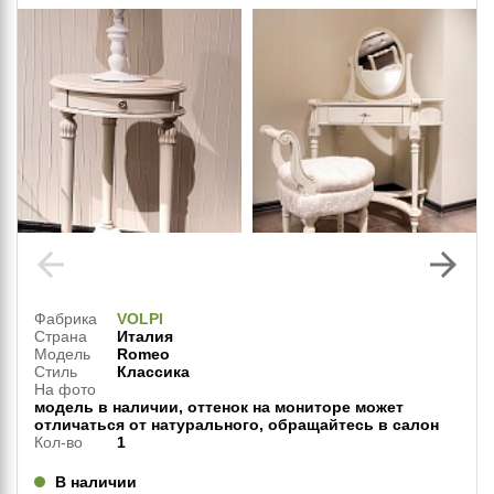
arrow_back
arrow_forward
Фабрика
VOLPI
Страна
Италия
Модель
Romeo
Стиль
Классика
На фото
модель в наличии, оттенок на мониторе может
отличаться от натурального, обращайтесь в салон
Кол-во
1
В наличии