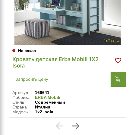
На заказ
Кровать детская Erba Mobili 1X2
Isola
Запросить цену
Артикул
166641
Фабрика
ERBA Mobili
Стиль
Современный
Страна
Италия
Модель
1x2 Isola
arrow_back
arrow_forward