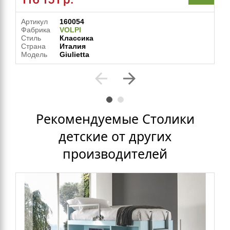
Артикул
160054
Фабрика
VOLPI
Стиль
Классика
Страна
Италия
Модель
Giulietta
arrow_back
arrow_forward
Рекомендуемые Столики
детские от других
производителей