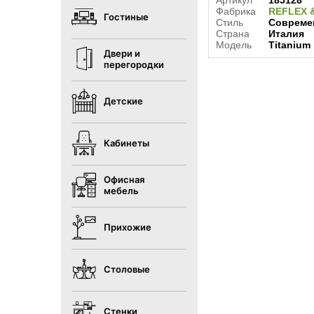
Артикул
185128
Фабрика
REFLEX 
Гостиные
Стиль
Совреме
Страна
Италия
Модель
Titanium
Двери и
перегородки
Детские
Кабинеты
Офисная
мебель
Прихожие
Столовые
Стенки