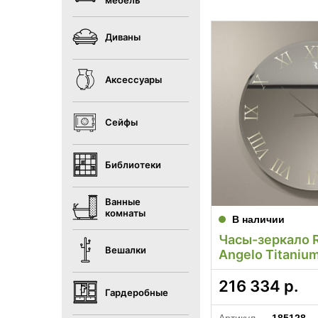
мебель
Диваны
Аксессуары
Сейфы
Библиотеки
Ванные
комнаты
В наличии
Часы-зеркало R
Вешалки
Angelo Titaniu
216 334
р.
Гардеробные