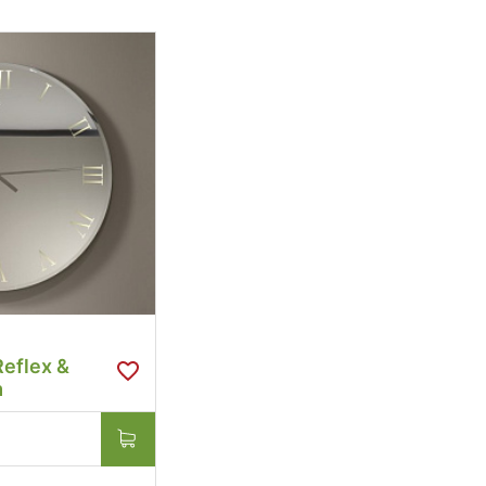
eflex &
m