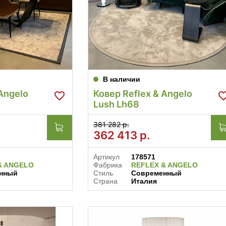
В наличии
Angelo
Ковер Reflex & Angelo
Lush Lh68
381 282 р.
362 413
р.
Артикул
178571
& ANGELO
Фабрика
REFLEX & ANGELO
нный
Стиль
Современный
Страна
Италия