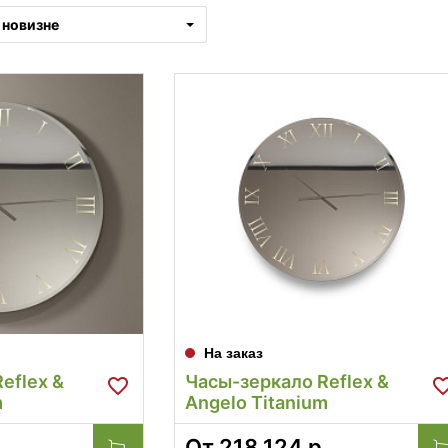
новизне
На заказ
eflex &
Часы-зеркало Reflex &
m
Angelo Titanium
От
218 124
р.