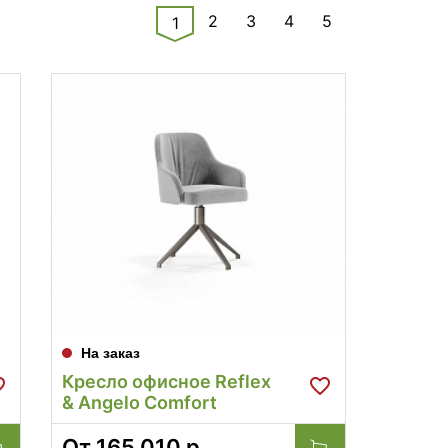
2
3
4
5
1
На заказ
Кресло офисное Reflex
& Angelo Comfort
От
165 010
р.