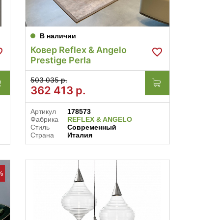
В наличии
Ковер Reflex & Angelo
Prestige Perla
503 035 р.
362 413
р.
Артикул
178573
Фабрика
REFLEX & ANGELO
Стиль
Современный
Страна
Италия
%