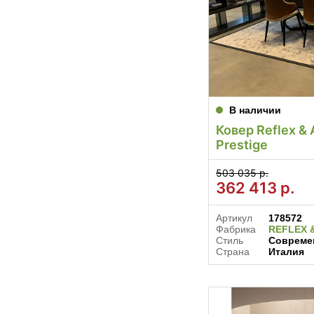
В наличии
Ковер Reflex & 
Prestige
503 035 р.
362 413
р.
Артикул
178572
Фабрика
REFLEX 
Стиль
Совреме
Страна
Италия