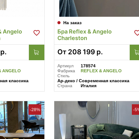
На заказ
& Angelo
Бра Reflex & Angelo
n
Charleston
р.
От
208 199
р.
Артикул
178574
& ANGELO
Фабрика
REFLEX & ANGELO
Стиль
ная классика
Ар-деко / Современная классика
Страна
Италия
-28%
-5