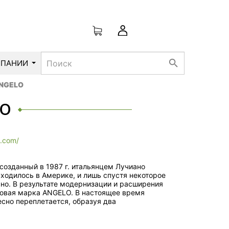
search
МПАНИИ
ANGELO
lo
o.com/
созданный в 1987 г. итальянцем Лучиано
ходилось в Америке, и лишь спустя некоторое
но. В результате модернизации и расширения
говая марка ANGELO. В настоящее время
есно переплетается, образуя два