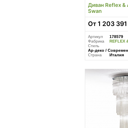
Диван Reflex &
Swan
От
1 203 391
Артикул
178579
Фабрика
REFLEX 
Стиль
Ар-деко / Современ
Страна
Италия