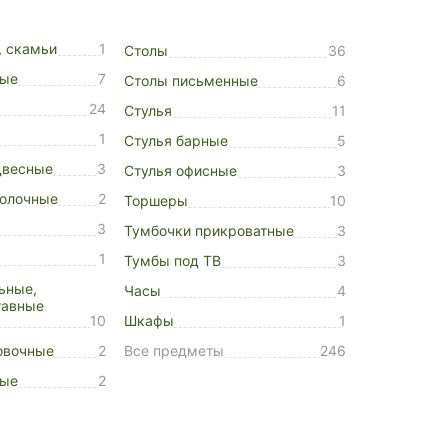
, скамьи
1
Столы
36
ные
7
Столы письменные
6
24
Стулья
11
1
Стулья барные
5
двесные
3
Стулья офисные
3
толочные
2
Торшеры
10
3
Тумбочки прикроватные
3
1
Тумбы под ТВ
3
ьные,
Часы
4
тавные
10
Шкафы
1
овочные
2
Все предметы
246
ные
2