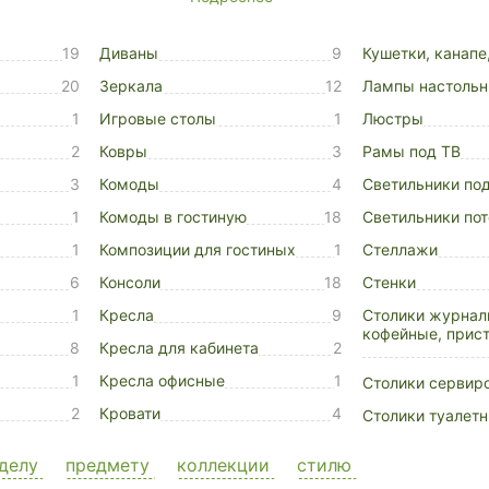
19
Диваны
9
Кушетки, канапе
20
Зеркала
12
Лампы настоль
1
Игровые столы
1
Люстры
2
Ковры
3
Рамы под ТВ
3
Комоды
4
Светильники по
1
Комоды в гостиную
18
Светильники по
1
Композиции для гостиных
1
Стеллажи
6
Консоли
18
Стенки
1
Кресла
9
Столики журнал
кофейные, прис
8
Кресла для кабинета
2
1
Кресла офисные
1
Столики сервир
2
Кровати
4
Столики туалет
делу
предмету
коллекции
стилю