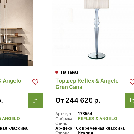
На заказ
& Angelo
Торшер Reflex & Angelo
Gran Canal
.
От
244 626
р.
Артикул
178554
& ANGELO
Фабрика
REFLEX & ANGELO
Стиль
ная классика
Ар-деко / Современная классика
Страна
Италия