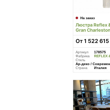
На заказ
Люстра Reflex 
Gran Charlesto
От
1 522 615
Артикул
178575
Фабрика
REFLEX 
Стиль
Ар-деко / Современ
Страна
Италия