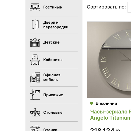
Сортировать по:
Гостиные
Двери и
перегородки
Детские
Кабинеты
Офисная
мебель
Прихожие
В наличии
Часы-зеркало R
Столовые
Angelo Titaniu
218 124
р.
Стенки