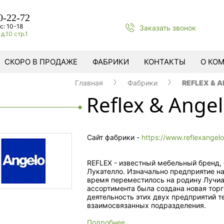
0-22-72
с: 10-18
Заказать звонок
д.10 стр.1
СКОРО В ПРОДАЖЕ
ФАБРИКИ
КОНТАКТЫ
О КО
Главная
Фабрики
REFLEX & 
Reflex & Ange
Сайт фабрики -
https://www.reflexangel
REFLEX - известный мебельный бренд, 
Лукателло. Изначально предприятие на
время переместилось на родину Лучиа
ассортимента была создана новая тор
деятельность этих двух предприятий т
взаимосвязанных подразделения.
Подробнее