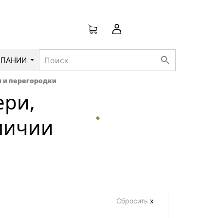
search
МПАНИИ
 и перегородки
ери,
личии
Сбросить
х