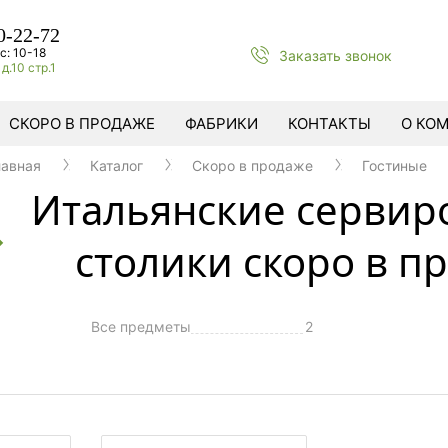
0-22-72
с: 10-18
Заказать звонок
д.10 стр.1
СКОРО В ПРОДАЖЕ
ФАБРИКИ
КОНТАКТЫ
О КО
лавная
Каталог
Cкоро в продаже
Гостиные
Итальянские серви
столики скоро в п
Все предметы
2
ы