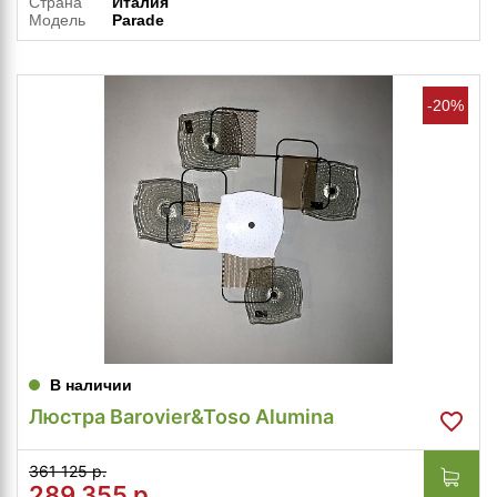
Страна
Италия
Модель
Parade
-20%
В наличии
Люстра Barovier&Toso Alumina
361 125 р.
289 355
р.