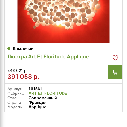
В наличии
Люстра Art Et Floritude Applique
546 021 р.
391 058
р.
Артикул
161561
Фабрика
ART ET FLORITUDE
Стиль
Современный
Страна
Франция
Модель
Applique