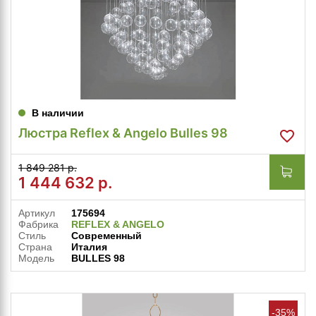
В наличии
Люстра Reflex & Angelo Bulles 98
1 849 281 р.
1 444 632
р.
Артикул
175694
Фабрика
REFLEX & ANGELO
Стиль
Современный
Страна
Италия
Модель
BULLES 98
-35%