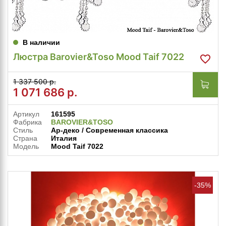
В наличии
Люстра Barovier&Toso Mood Taif 7022
1 337 500 р.
1 071 686
р.
Артикул
161595
Фабрика
BAROVIER&TOSO
Стиль
Ар-деко / Современная классика
Страна
Италия
Модель
Mood Taif 7022
-35%