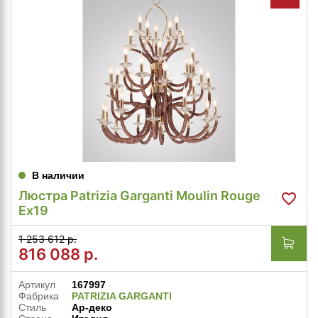
В наличии
Люстра Patrizia Garganti Moulin Rouge
Ex19
1 253 612 р.
816 088
р.
Артикул
167997
Фабрика
PATRIZIA GARGANTI
Стиль
Ар-деко