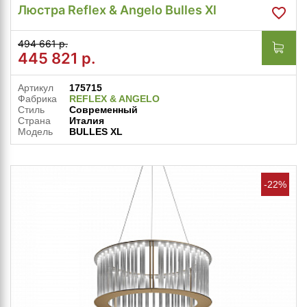
Люстра Reflex & Angelo Bulles Xl
494 661 р.
445 821
р.
Артикул
175715
Фабрика
REFLEX & ANGELO
Стиль
Современный
Страна
Италия
Модель
BULLES XL
-22%