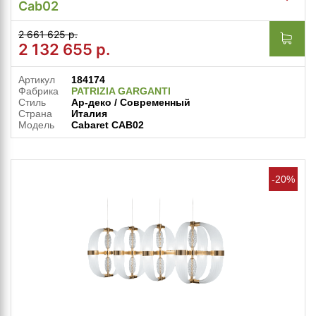
Cab02
2 661 625 р.
2 132 655
р.
Артикул
184174
Фабрика
PATRIZIA GARGANTI
Стиль
Ар-деко / Современный
Страна
Италия
Модель
Cabaret CAB02
-20%