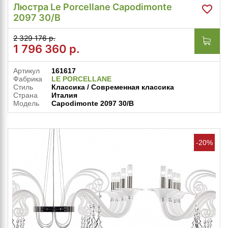
Люстра Le Porcellane Capodimonte
2097 30/B
2 329 176 р.
1 796 360
р.
Артикул
161617
Фабрика
LE PORCELLANE
Стиль
Классика / Современная классика
Страна
Италия
Модель
Capodimonte 2097 30/B
-20%