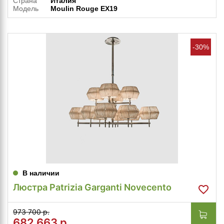
Страна
Италия
Модель
Moulin Rouge EX19
-30%
В наличии
Люстра Patrizia Garganti Novecento
973 700 р.
682 663
р.