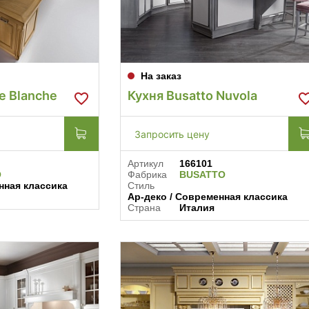
На заказ
e Blanche
Кухня Busatto Nuvola
Запросить цену
Артикул
166101
O
Фабрика
BUSATTO
нная классика
Стиль
Ар-деко / Современная классика
Страна
Италия