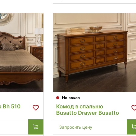
На заказ
o Bh 510
Комод в спальню
Busatto Drawer Busatto
Запросить цену