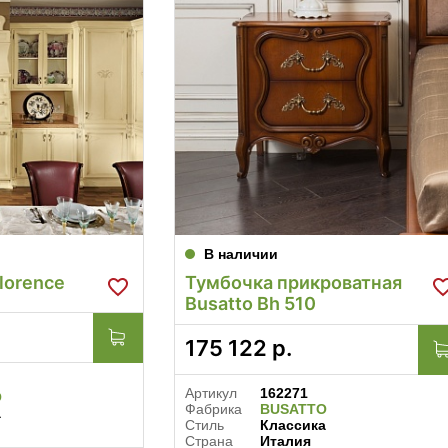
В наличии
lorence
Тумбочка прикроватная
Busatto Bh 510
175 122
р.
Артикул
162271
O
Фабрика
BUSATTO
а
Стиль
Классика
Страна
Италия