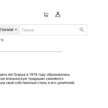
search
МПАНИИ
TO
ano del Grappa в 1976 году образовалась
ая итальянскую традицию семейного
ла свой собственный стиль и его ценителей.