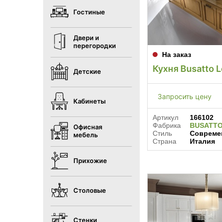
Гостиные
Двери и
перегородки
На заказ
Кухня Busatto L
Детские
Запросить цену
Кабинеты
Артикул
166102
Фабрика
BUSATT
Офисная
Стиль
Совреме
мебель
Страна
Италия
Прихожие
Столовые
Стенки