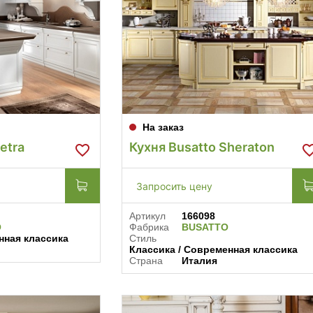
На заказ
etra
Кухня Busatto Sheraton
Запросить цену
Артикул
166098
O
Фабрика
BUSATTO
нная классика
Стиль
Классика / Современная классика
Страна
Италия