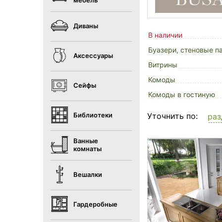
мебель
Диваны
В наличии
Буазери, стеновые п
Аксессуары
Витрины
Комоды
Сейфы
Комоды в гостиную
Библиотеки
Уточнить по:
раз
Ванные
комнаты
Вешалки
Гардеробные