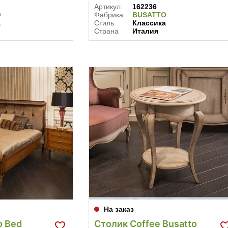
Артикул
162236
O
Фабрика
BUSATTO
а
Стиль
Классика
Страна
Италия
На заказ
o Bed
Столик Сoffee Busatto