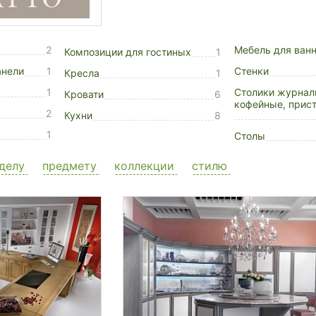
2
Мебель для ван
Композиции для гостиных
1
анели
1
Стенки
Кресла
1
1
Столики журнал
Кровати
6
кофейные, прис
2
Кухни
8
1
Столы
делу
предмету
коллекции
стилю