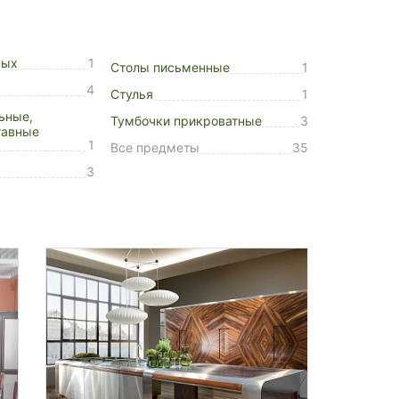
ных
1
Столы письменные
1
4
Стулья
1
ьные,
Тумбочки прикроватные
3
тавные
1
Все предметы
35
3