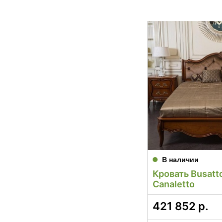
В наличии
Кровать Busatt
Canaletto
421 852
р.