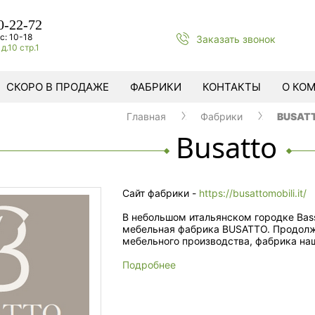
0-22-72
с: 10-18
Заказать звонок
д.10 стр.1
СКОРО В ПРОДАЖЕ
ФАБРИКИ
КОНТАКТЫ
О КО
Главная
Фабрики
BUSAT
Busatto
Сайт фабрики -
https://busattomobili.it/
В небольшом итальянском городке Bass
мебельная фабрика BUSATTO. Продолж
мебельного производства, фабрика наш
Подробнее