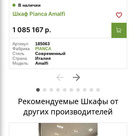
В наличии
Шкаф Pianca Amalfi
1 085 167
р.
Артикул
185063
Фабрика
PIANCA
Стиль
Современный
Страна
Италия
Модель
Amalfi
arrow_back
arrow_forward
Рекомендуемые Шкафы от
других производителей