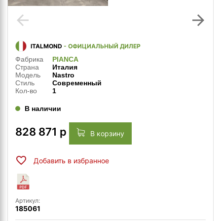
arrow_back
arrow_forward
ITALMOND
- ОФИЦИАЛЬНЫЙ ДИЛЕР
Фабрика
PIANCA
Страна
Италия
Модель
Nastro
Стиль
Современный
Кол-во
1
В наличии
828 871
р
В корзину
Добавить в избранное
Артикул:
185061