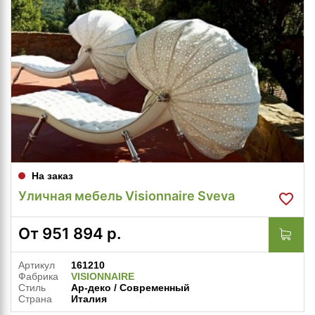
На заказ
Уличная мебель Visionnaire Sveva
От
951 894
р.
Артикул
161210
Фабрика
VISIONNAIRE
Стиль
Ар-деко / Современный
Страна
Италия