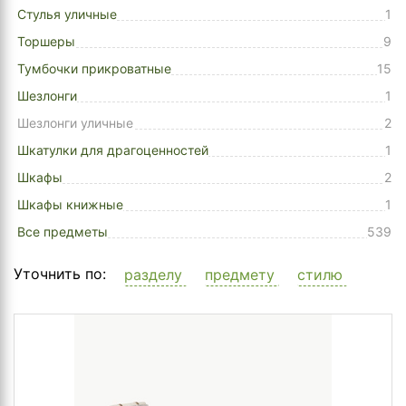
Стулья уличные
1
Торшеры
9
Тумбочки прикроватные
15
Шезлонги
1
Шезлонги уличные
2
Шкатулки для драгоценностей
1
Шкафы
2
Шкафы книжные
1
Все предметы
539
Уточнить по:
разделу
предмету
стилю