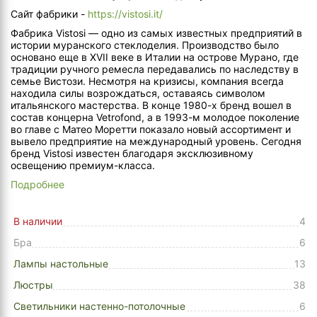
Сайт фабрики -
https://vistosi.it/
Фабрика Vistosi — одно из самых известных предприятий в
истории муранского стеклоделия. Производство было
основано еще в XVII веке в Италии на острове Мурано, где
традиции ручного ремесла передавались по наследству в
семье Вистози. Несмотря на кризисы, компания всегда
находила силы возрождаться, оставаясь символом
итальянского мастерства. В конце 1980-х бренд вошел в
состав концерна Vetrofond, а в 1993-м молодое поколение
во главе с Матео Моретти показало новый ассортимент и
вывело предприятие на международный уровень. Сегодня
бренд Vistosi известен благодаря эксклюзивному
освещению премиум-класса.
Подробнее
В наличии
4
Бра
6
Лампы настольные
13
Люстры
38
Светильники настенно-потолочные
6