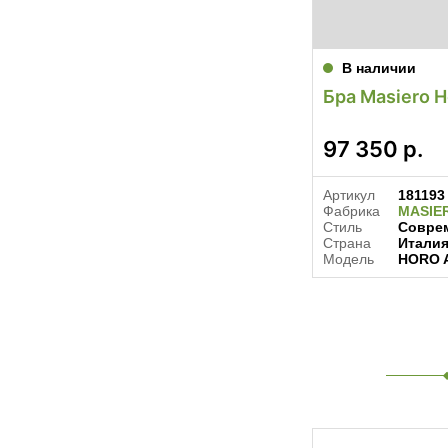
В наличии
Бра Masiero H
97 350
р.
Артикул
181193
Фабрика
MASIE
Стиль
Совре
Страна
Итали
Модель
HORO 