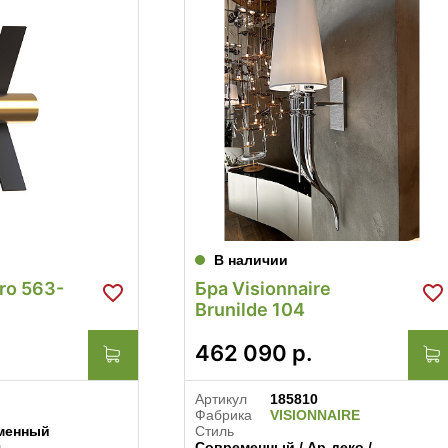
В наличии
ro 563-
Бра Visionnaire
Brunilde 104
462 090
р.
Артикул
185810
Фабрика
VISIONNAIRE
менный
Стиль
я
Современный / Ар-деко /