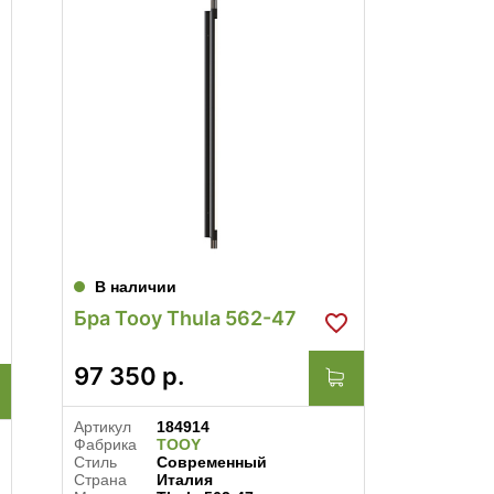
В наличии
В нал
Бра Tooy Thula 562-47
Бра Vi
Brunil
97 350
р.
537 
Артикул
184914
Артикул
Фабрика
TOOY
Фабрика
Стиль
Современный
Стиль
Страна
Италия
Совреме