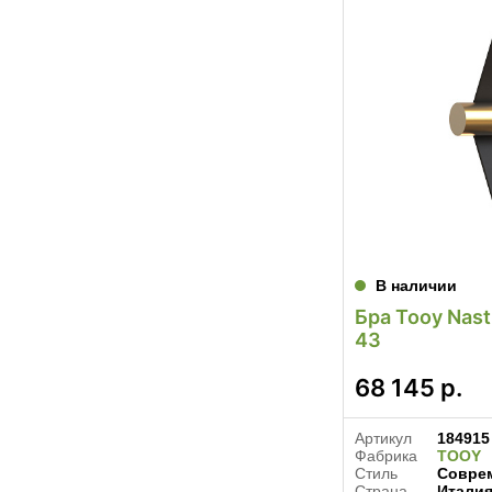
В наличии
Бра Tooy Nast
43
68 145
р.
Артикул
184915
Фабрика
TOOY
Стиль
Совре
Страна
Итали