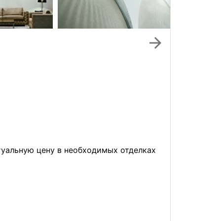
arrow_forward
ктуальную цену в необходимых отделках