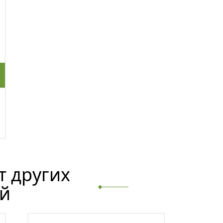
т других
й