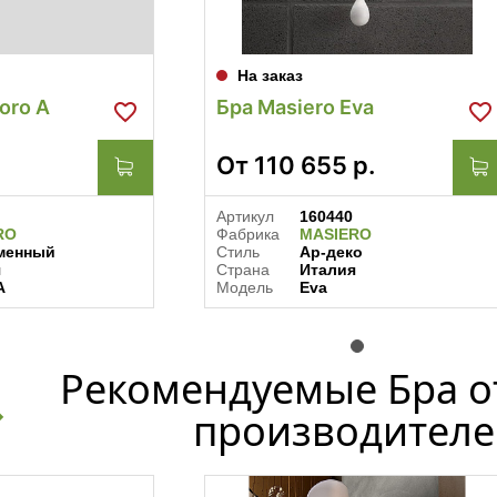
На заказ
oro A
Бра Masiero Eva
От
110 655
р.
Артикул
160440
RO
Фабрика
MASIERO
менный
Стиль
Ар-деко
я
Страна
Италия
A
Модель
Eva
Рекомендуемые Бра о
производителе