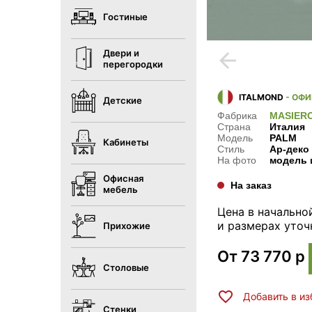
Гостиные
Двери и
arrow_back
перегородки
ITALMOND
- ОФ
Детские
Фабрика
MASIER
Страна
Италия
Модель
PALM
Кабинеты
Стиль
Ар-деко
На фото
модель 
Офисная
На заказ
мебель
Цена в начально
и размерах уточ
Прихожие
От
73 770
р
Столовые
Добавить в и
Стенки