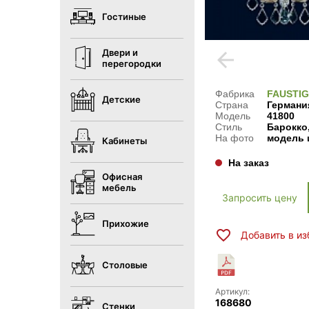
Гостиные
Двери и
arrow_back
перегородки
Фабрика
FAUSTIG
Детские
Страна
Германи
Модель
41800
Стиль
Барокко,
На фото
модель 
Кабинеты
На заказ
Офисная
мебель
Запросить цену
Прихожие
Добавить в и
Столовые
Артикул:
168680
Стенки