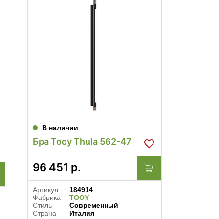
В наличии
В нал
Бра Tooy Thula 562-47
Бра Vi
Brunil
96 451
р.
532 
Артикул
184914
Артикул
Фабрика
TOOY
Фабрика
Стиль
Современный
Стиль
Страна
Италия