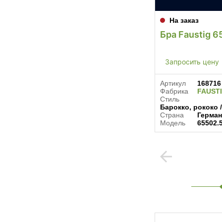
На заказ
Бра Faustig 6
Запросить цену
Артикул
168716
Фабрика
FAUST
Стиль
Барокко, рококо 
Страна
Герма
Модель
65502.
arrow_back