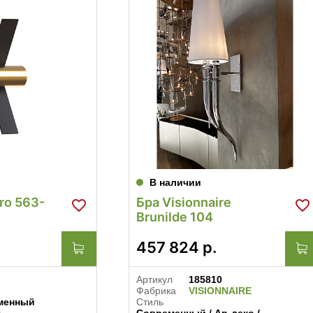
В наличии
ro 563-
Бра Visionnaire
Brunilde 104
457 824
р.
Артикул
185810
Фабрика
VISIONNAIRE
менный
Стиль