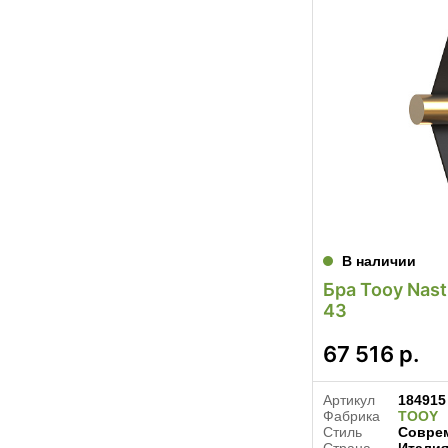
В наличии
Бра Tooy Nast
43
67 516
р.
Артикул
184915
Фабрика
TOOY
Стиль
Совре