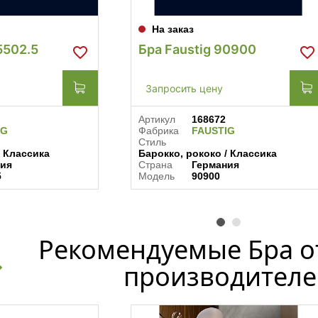
На заказ
5502.5
Бра Faustig 90900
Запросить цену
Артикул
168672
IG
Фабрика
FAUSTIG
Стиль
/ Классика
Барокко, рококо / Классика
ния
Страна
Германия
5
Модель
90900
Рекомендуемые Бра о
производителе