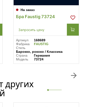
На заказ
На за
Бра Faustig 73724
Бра Fa
Teak
Запросить цену
Запрос
Артикул
168689
Артикул
Фабрика
FAUSTIG
Фабрика
Стиль
Стиль
Барокко, рококо / Классика
Барокко,
Страна
Германия
Страна
Модель
73724
Модель
arrow_forward
т других
й