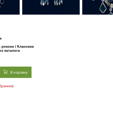
я
 рококо / Классика
из каталога
В корзину
збранное