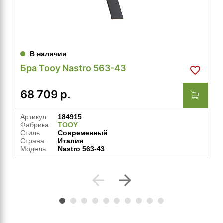
В наличии
Бра Tooy Nastro 563-43
68 709
р.
Артикул
184915
Фабрика
TOOY
Стиль
Современный
Страна
Италия
Модель
Nastro 563-43
arrow_back
arrow_forward