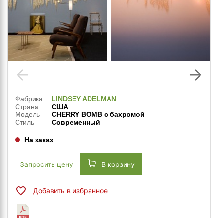
arrow_back
arrow_forward
Фабрика
LINDSEY ADELMAN
Страна
США
Модель
CHERRY BOMB с бахромой
Стиль
Современный
На заказ
Запросить цену
В корзину
Добавить в избранное