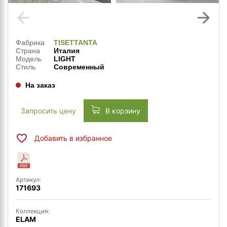
arrow_back
arrow_forward
Фабрика
TISETTANTA
Страна
Италия
Модель
LIGHT
Стиль
Современный
На заказ
Запросить цену
В корзину
Добавить в избранное
Артикул:
171693
Коллекция:
ELAM