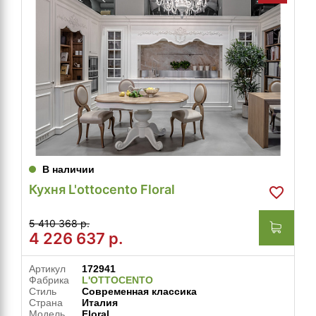
В наличии
Кухня L'ottocento Floral
5 410 368 р.
4 226 637
р.
Артикул
172941
Фабрика
L'OTTOCENTO
Стиль
Современная классика
Страна
Италия
Модель
Floral