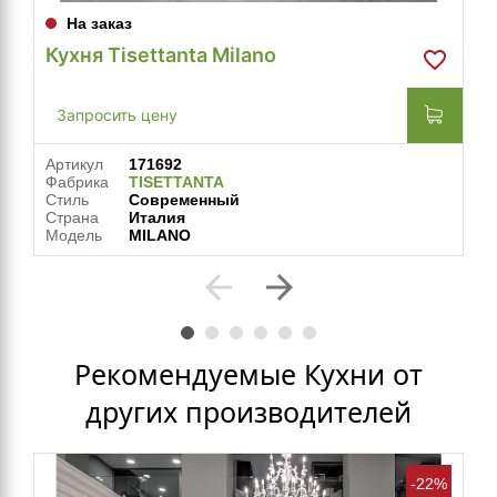
На заказ
Кухня Tisettanta Milano
Запросить цену
Артикул
171692
Фабрика
TISETTANTA
Стиль
Современный
Страна
Италия
Модель
MILANO
arrow_back
arrow_forward
Рекомендуемые Кухни от
других производителей
-22%