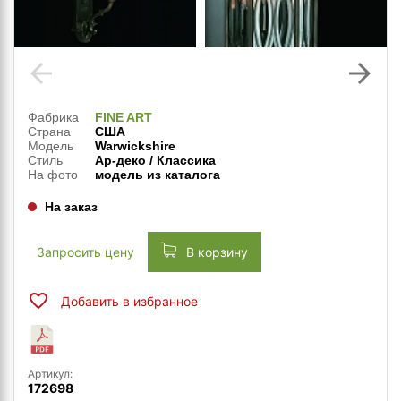
arrow_back
arrow_forward
Фабрика
FINE ART
Страна
США
Модель
Warwickshire
Стиль
Ар-деко / Классика
На фото
модель из каталога
На заказ
Запросить цену
В корзину
Добавить в избранное
Артикул:
172698