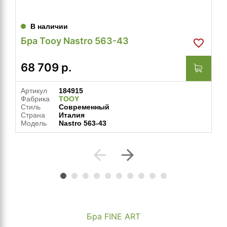
В наличии
Бра Tooy Nastro 563-43
68 709
р.
Артикул
184915
Фабрика
TOOY
Стиль
Современный
Страна
Италия
Модель
Nastro 563-43
arrow_back
arrow_forward
Бра FINE ART