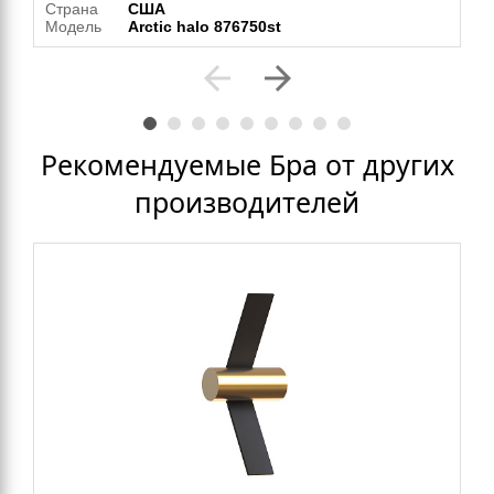
Страна
США
Модель
Arctic halo 876750st
arrow_back
arrow_forward
Рекомендуемые Бра от других
производителей