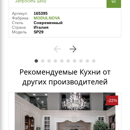
Запросить цену
Артикул
165395
Фабрика
MODULNOVA
Стиль
Современный
Страна
Италия
Модель
SP29
arrow_back
arrow_forward
Рекомендуемые Кухни от
других производителей
-22%