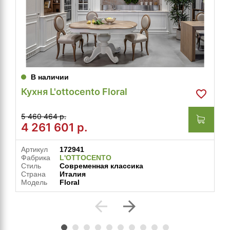
В наличии
Кухня L'ottocento Floral
5 460 464 р.
4 261 601
р.
Артикул
172941
Фабрика
L'OTTOCENTO
Стиль
Современная классика
Страна
Италия
Модель
Floral
arrow_back
arrow_forward