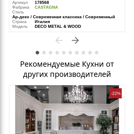
Артикул
178568
Фабрика
CASTAGNA
Стиль
Ар-деко / Современная классика / Современный
Страна
Италия
Модель
DECO METAL & WOOD
arrow_back
arrow_forward
Рекомендуемые Кухни от
других производителей
-22%