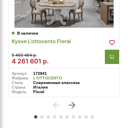
В наличии
Кухня L'ottocento Floral
5 460 464 р.
4 261 601
р.
Артикул
172941
Фабрика
L'OTTOCENTO
Стиль
Современная классика
Страна
Италия
Модель
Floral
arrow_back
arrow_forward