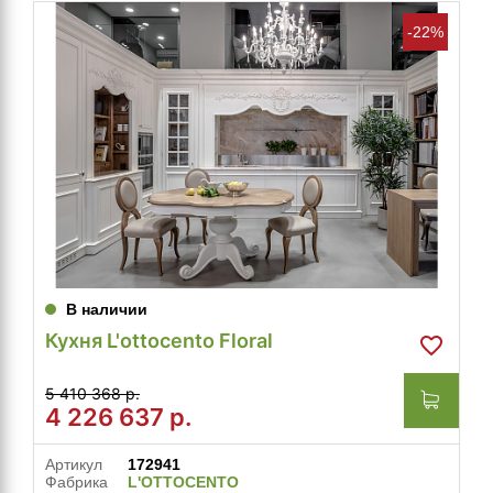
-22%
В наличии
Кухня L'ottocento Floral
5 410 368 р.
4 226 637
р.
Артикул
172941
Фабрика
L'OTTOCENTO