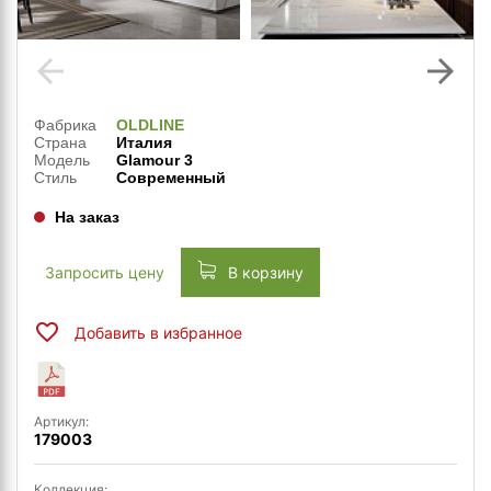
arrow_back
arrow_forward
Фабрика
OLDLINE
Страна
Италия
Модель
Glamour 3
Стиль
Современный
На заказ
Запросить цену
В корзину
Добавить в избранное
Артикул:
179003
Коллекция: