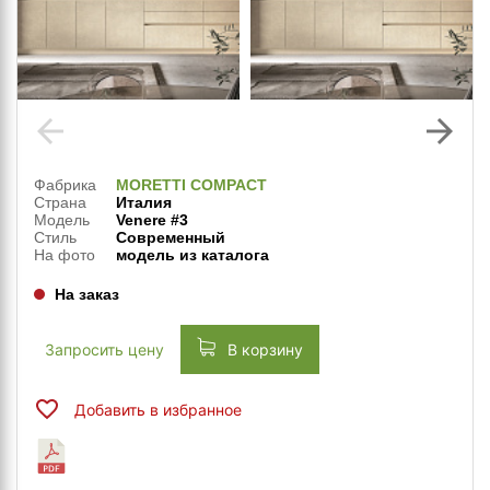
arrow_back
arrow_forward
Фабрика
MORETTI COMPACT
Страна
Италия
Модель
Venere #3
Стиль
Современный
На фото
модель из каталога
На заказ
Запросить цену
В корзину
Добавить в избранное