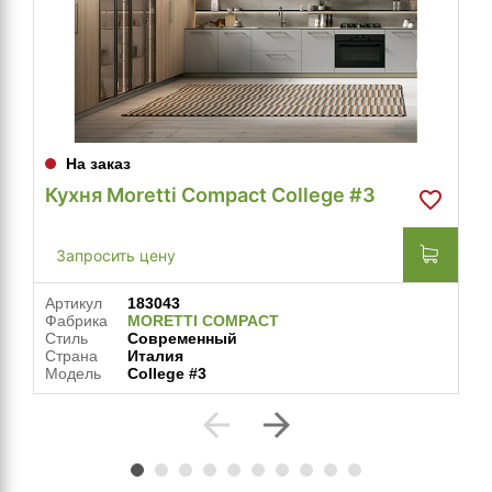
На заказ
Кухня Moretti Compact College #3
Запросить цену
Артикул
183043
Фабрика
MORETTI COMPACT
Стиль
Современный
Страна
Италия
Модель
College #3
arrow_back
arrow_forward