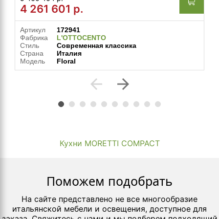
4 261 601
р.
Артикул
172941
Фабрика
L'OTTOCENTO
Стиль
Современная классика
Страна
Италия
Модель
Floral
arrow_back
arrow_forward
Кухни MORETTI COMPACT
Поможем подобрать
На сайте представлено не все многообразие
итальянской мебели и освещения, доступное для
заказа. Свяжитесь с нами и мы подберем подходящий