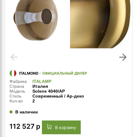
arrow_back
arrow_forward
ITALMOND
- ОФИЦИАЛЬНЫЙ ДИЛЕР
Фабрика
ITALAMP
Страна
Италия
Модель
Solene 4040/AP
Стиль
Современный / Ар-деко
Кол-во
2
В наличии
112 527
р
В корзину