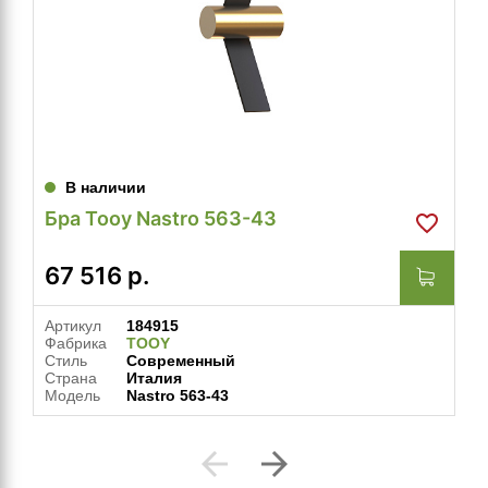
В наличии
Бра Tooy Nastro 563-43
67 516
р.
Артикул
184915
Фабрика
TOOY
Стиль
Современный
Страна
Италия
Модель
Nastro 563-43
arrow_back
arrow_forward