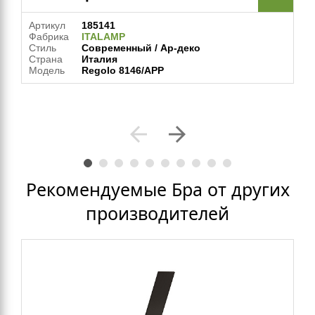
Артикул
185141
Фабрика
ITALAMP
Стиль
Современный / Ар-деко
Страна
Италия
Модель
Regolo 8146/APP
arrow_back
arrow_forward
Рекомендуемые Бра от других
производителей