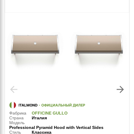
arrow_back
arrow_forward
ITALMOND
- ОФИЦИАЛЬНЫЙ ДИЛЕР
Фабрика
OFFICINE GULLO
Страна
Италия
Модель
Professional Pyramid Hood with Vertical Sides
Стиль
Классика