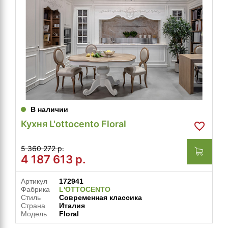
В наличии
Кухня L'ottocento Floral
5 360 272 р.
4 187 613
р.
Артикул
172941
Фабрика
L'OTTOCENTO
Стиль
Современная классика
Страна
Италия
Модель
Floral