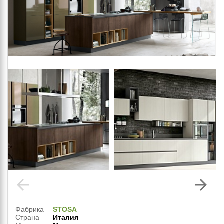
arrow_back
arrow_forward
Фабрика
STOSA
Страна
Италия