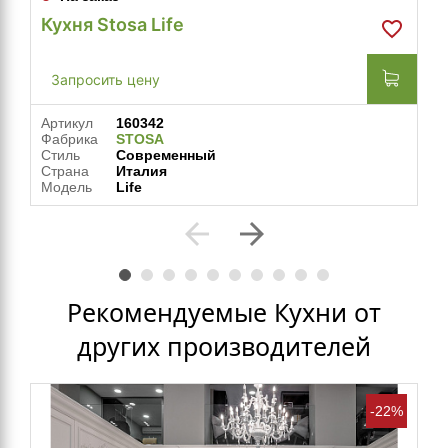
Кухня Stosa Life
Запросить цену
Артикул
160342
Фабрика
STOSA
Стиль
Современный
Страна
Италия
Модель
Life
arrow_back
arrow_forward
Рекомендуемые Кухни от
других производителей
-22%