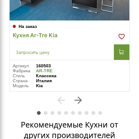
На заказ
Кухня Ar-Tre Kia
Запросить цену
Артикул
160503
Фабрика
AR-TRE
Стиль
Классика
Страна
Италия
Модель
Kia
arrow_back
arrow_forward
Рекомендуемые Кухни от
других производителей