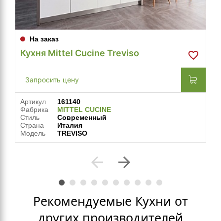
На заказ
Кухня Mittel Cucine Treviso
Запросить цену
Артикул
161140
Фабрика
MITTEL CUCINE
Стиль
Современный
Страна
Италия
Модель
TREVISO
arrow_back
arrow_forward
Рекомендуемые Кухни от
других производителей