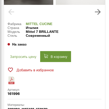
arrow_back
arrow_forward
Фабрика
MITTEL CUCINE
Страна
Италия
Модель
Mittel 7 BRILLANTE
Стиль
Современный
На заказ
Запросить цену
В корзину
Добавить в избранное
Артикул:
161996
Материалы:
дерево, металл, стекло