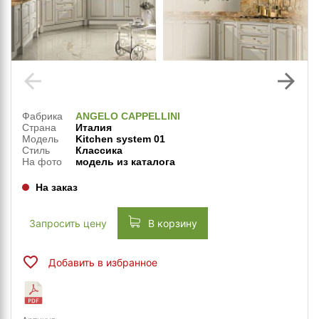
arrow_back
arrow_forward
Фабрика
ANGELO CAPPELLINI
Страна
Италия
Модель
Kitchen system 01
Стиль
Классика
На фото
модель из каталога
На заказ
Запросить цену
В корзину
Добавить в избранное