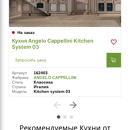
На заказ
Кухня Angelo Cappellini Kitchen
System 03
Запросить цену
Артикул
162403
Фабрика
ANGELO CAPPELLINI
Стиль
Классика
Страна
Италия
Модель
Kitchen system 03
arrow_back
arrow_forward
Рекомендуемые Кухни от