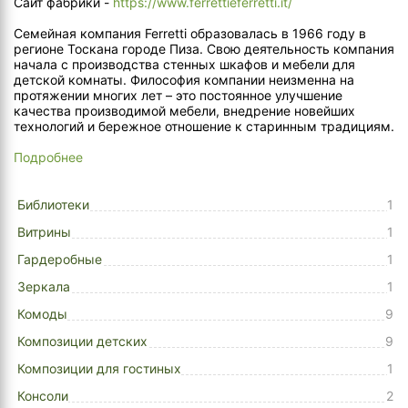
Сайт фабрики -
https://www.ferrettieferretti.it/
Семейная компания Ferretti образовалась в 1966 году в
регионе Тоскана городе Пиза. Свою деятельность компания
начала с производства стенных шкафов и мебели для
детской комнаты. Философия компании неизменна на
протяжении многих лет – это постоянное улучшение
качества производимой мебели, внедрение новейших
технологий и бережное отношение к старинным традициям.
Подробнее
Библиотеки
1
Витрины
1
Гардеробные
1
Зеркала
1
Комоды
9
Композиции детских
9
Композиции для гостиных
1
Консоли
2