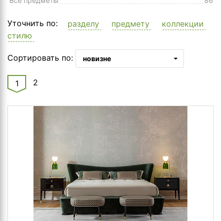
Все предметы
86
Уточнить по:
разделу
предмету
коллекции
стилю
Сортировать по:
новизне
2
1