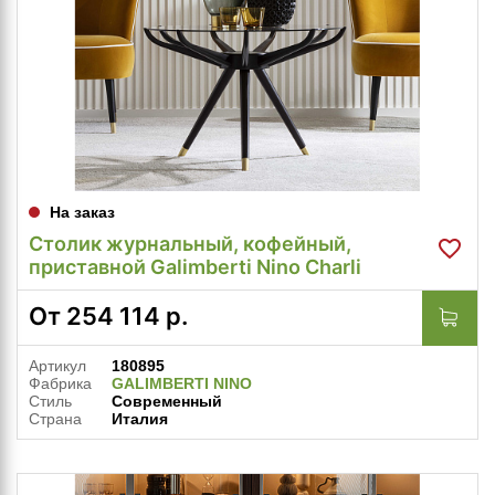
На заказ
Столик журнальный, кофейный,
приставной Galimberti Nino Charli
От
254 114
р.
Артикул
180895
Фабрика
GALIMBERTI NINO
Стиль
Современный
Страна
Италия