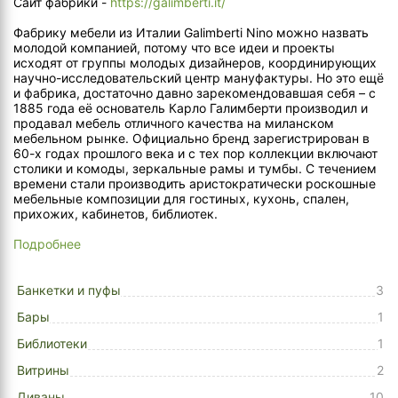
Сайт фабрики -
https://galimberti.it/
Фабрику мебели из Италии Galimberti Nino можно назвать
молодой компанией, потому что все идеи и проекты
исходят от группы молодых дизайнеров, координирующих
научно-исследовательский центр мануфактуры. Но это ещё
и фабрика, достаточно давно зарекомендовавшая себя – с
1885 года её основатель Карло Галимберти производил и
продавал мебель отличного качества на миланском
мебельном рынке. Официально бренд зарегистрирован в
60-х годах прошлого века и с тех пор коллекции включают
столики и комоды, зеркальные рамы и тумбы. С течением
времени стали производить аристократически роскошные
мебельные композиции для гостиных, кухонь, спален,
прихожих, кабинетов, библиотек.
Подробнее
Банкетки и пуфы
3
Бары
1
Библиотеки
1
Витрины
2
Диваны
10