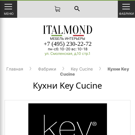
search
МЕНЮ
ФАБРИКИ
МЕБЕЛЬ ИНТЕРЬЕРЫ
+7 (495) 230-22-72
пн-сб: 10-20 вс: 10-18
ул. Смоленская, д.10 стр.1
Главная
Фабрики
Key Cucine
Кухни Key
Cucine
Кухни Key Cucine