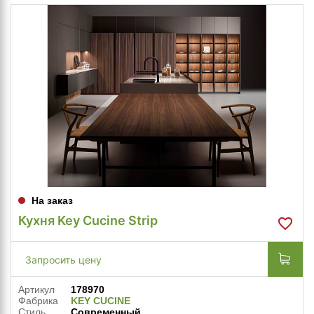
На заказ
Кухня Key Cucine Strip
Запросить цену
Артикул
178970
Фабрика
KEY CUCINE
Стиль
Современный